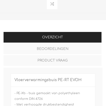
OVERZICHT
BEOORDELINGEN
PRODUCT VRAAG
Vloerverwarmingsbuis PE-RT EVOH
- PE-Xb - buis gemaakt van polyethyleen
conform DIN 4726
- Met verhoogde drukbestendigheid