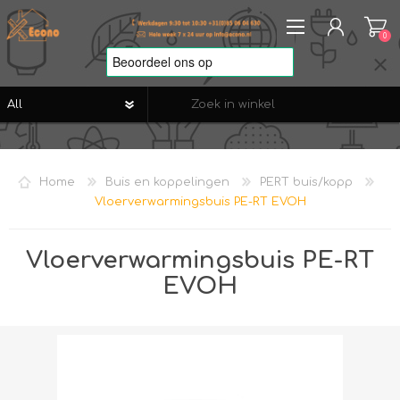
0
REGISTREREN
AANMELDEN
Home
Buis en koppelingen
PERT buis/kopp
VERLANGLIJST
0
Vloerverwarmingsbuis PE-RT EVOH
Vloerverwarmingsbuis PE-RT
EVOH