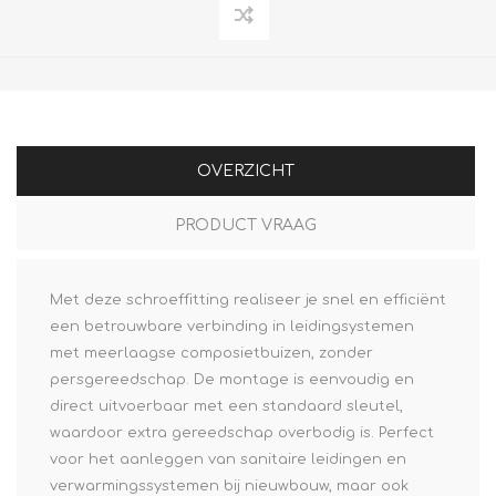
OVERZICHT
PRODUCT VRAAG
Met deze schroeffitting realiseer je snel en efficiënt
een betrouwbare verbinding in leidingsystemen
met meerlaagse composietbuizen, zonder
persgereedschap. De montage is eenvoudig en
direct uitvoerbaar met een standaard sleutel,
waardoor extra gereedschap overbodig is. Perfect
voor het aanleggen van sanitaire leidingen en
verwarmingssystemen bij nieuwbouw, maar ook