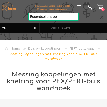
0
REGISTREREN
AANMELDEN
Home
Buis en koppelingen
PERT buis/kopp
VERLANGLIJST
0
Messing koppelingen met knelring voor PEX/PERT-buis
wandhoek
Messing koppelingen met
knelring voor PEX/PERT-buis
wandhoek