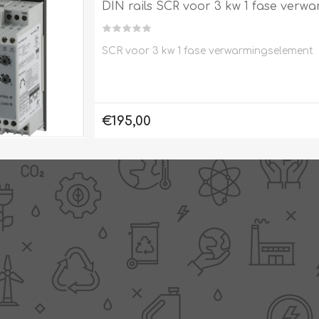
DIN rails SCR voor 3 kw 1 fase verw
SCR voor 3 kw 1 fase verwarmingselement
Clage
Tabel inch-mm
CV
doorstroomverwarmers
Bronzen fittingen
€195,00
Industrie
Collectorkoppelingen
doorstroomverwarmers
Messing fittingen
Voorrangsschakelaars
Messing
AEG
knelkoppelingen
Bosch
Pomp koppelingen
Stiebel Eltron
Soldeer koppelingen
WIJAS
Solar buis
Solar koppelingen
Solar fittingen
Bekijk alles