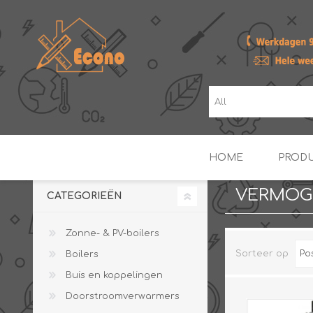
HOME
PROD
VERMOG
CATEGORIEËN
ZONNE- & PV-BOILERS
BOILERS
Zonne- & PV-boilers
Sorteer op
Boilers
Buis en koppelingen
Doorstroomverwarmers