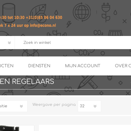
UCTEN
DIENSTEN
MIJN ACCOUNT
OVER 
EN REGELAARS
ADVIES EN ONTWERP PAKKET
Praktij
van afgero
BUIS EN
DOORSTROOMVERWARME
ENERGIEMANAGER
KOPPELINGEN
Weergave
per pagina
SECOND OPINION