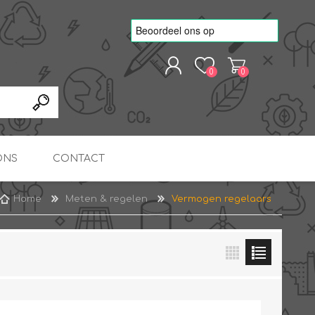
0
0
REGISTREREN
AANMELDEN
ONS
CONTACT
Home
Meten & regelen
Vermogen regelaars
kvoorbeelden
TNO Precisie
nde projecten
onderzoeks doorstromer
RS
METEN & REGELEN
ONDERDELEN
Slim zonnestroom
inzetten voor warm water
in bedrijven