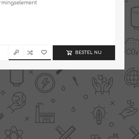
armingselement
Slimme Meterkast
Tabel inch-mm
Zonnewarmte
Bron onderdelen
CV water
Expansievaten
BESTEL NU
Thermostaten
Gereedschap
TA controllers
Inlaatcombinatie
Internet energiemeter
Kleppen
Oplossingen
Kranen
Sensoren
Luchtverwarmers -
luchtreinigers
Tapwater
Mengers
Vermogen regelaars
Montage
Bekijk alles