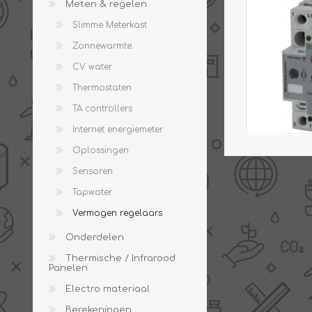
Meten & regelen
Slimme Meterkast
Zonnewarmte
CV water
PV boilers
Selectie boilers
Thermostaten
Collectoren
Boiler groepen
TA controllers
Zonneboilersetjes
Appendages
Internet energiemeter
Collector montage
Oplossingen
Schema's
Sensoren
Checklijst - kleine
zonneboiler
Tapwater
Checklijst - zonneboiler
Vermogen regelaars
Checklijst - grote
zonneboiler
Onderdelen
Wetenswaardigheden
Thermische / Infrarood
Panelen
Zonneboiler offerte
Electro materiaal
Berekeningen