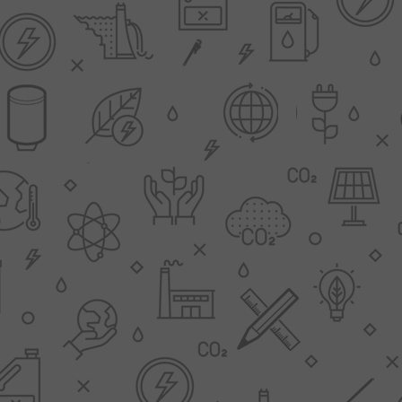
L
BEREKENINGEN
WAT WAARVOOR
.