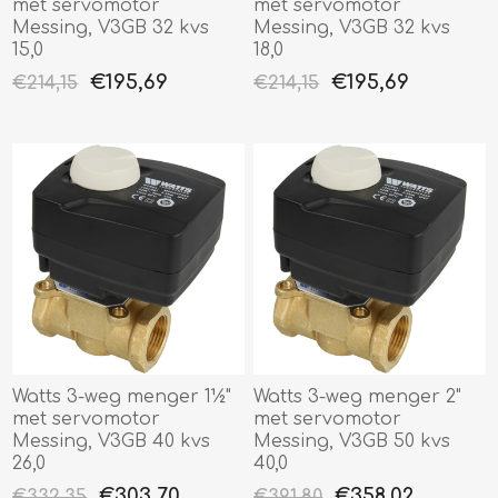
met servomotor
met servomotor
Messing, V3GB 32 kvs
Messing, V3GB 32 kvs
15,0
18,0
€195,69
€195,69
€214,15
€214,15
Watts 3-weg menger 1½"
Watts 3-weg menger 2"
met servomotor
met servomotor
Messing, V3GB 40 kvs
Messing, V3GB 50 kvs
26,0
40,0
€303,70
€358,02
€332,35
€391,80