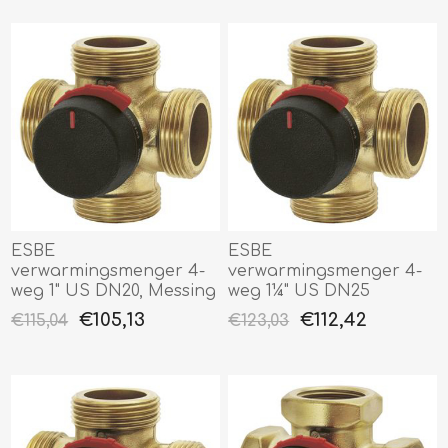
ESBE
ESBE
verwarmingsmenger 4-
verwarmingsmenger 4-
weg 1" US DN20, Messing
weg 1¼" US DN25
€105,13
€112,42
€115,04
€123,03