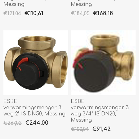
Messing
Messing
€110,61
€168,18
€121,04
€184,05
ESBE
ESBE
verwarmingsmenger 3-
verwarmingsmenger 3-
weg 2" IS DN50, Messing
weg 3/4" IS DN20,
Messing
€244,00
€267,02
€91,42
€100,04