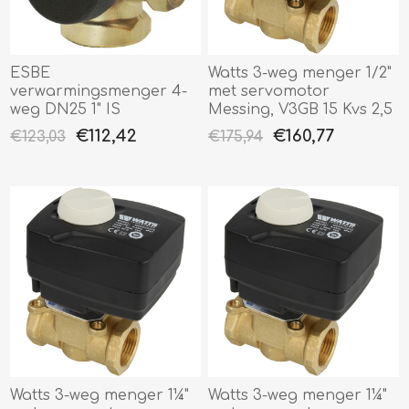
ESBE
Watts 3-weg menger 1/2"
verwarmingsmenger 4-
met servomotor
weg DN25 1" IS
Messing, V3GB 15 Kvs 2,5
€112,42
€160,77
€123,03
€175,94
Watts 3-weg menger 1¼"
Watts 3-weg menger 1¼"