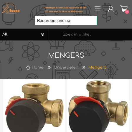
0
REGISTREREN
MENGERS
AANMELDEN
VERLANGLIJST
0
Home
Onderdelen
Mengers