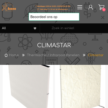
0
REGISTREREN
CLIMASTAR
AANMELDEN
VERLANGLIJST
0
Home
Thermische / Infrarood Panelen
Climastar