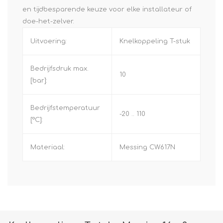
en tijdbesparende keuze voor elke installateur of
doe-het-zelver.
Uitvoering:
Knelkoppeling T-stuk
Bedrijfsdruk max.
10
[bar]:
Bedrijfstemperatuur
-20 .. 110
[°C]:
Materiaal:
Messing CW617N