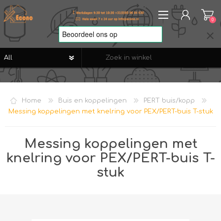
0
REGISTREREN
AANMELDEN
Home
Buis en koppelingen
PERT buis/kopp
VERLANGLIJST
0
Messing koppelingen met knelring voor PEX/PERT-buis T-stuk
Messing koppelingen met
knelring voor PEX/PERT-buis T-
stuk