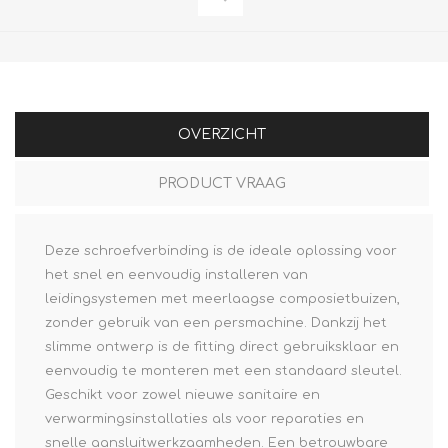
OVERZICHT
PRODUCT VRAAG
Deze schroefverbinding is de ideale oplossing voor
het snel en eenvoudig installeren van
leidingsystemen met meerlaagse composietbuizen,
zonder gebruik van een persmachine. Dankzij het
slimme ontwerp is de fitting direct gebruiksklaar en
eenvoudig te monteren met een standaard sleutel.
Geschikt voor zowel nieuwe sanitaire en
verwarmingsinstallaties als voor reparaties en
snelle aansluitwerkzaamheden. Een betrouwbare