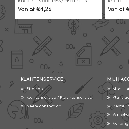
Knie
knelring voor PEX/PERT-buis
knelring
knie/IS
knie/US
Van af €4,26
Van af 
KLANTENSERVICE
MIJN AC
Sitemap
Klant in
Klantenservice / Klachtenservice
Klant a
Neem contact op
Bestell
Winkel
Verlangl