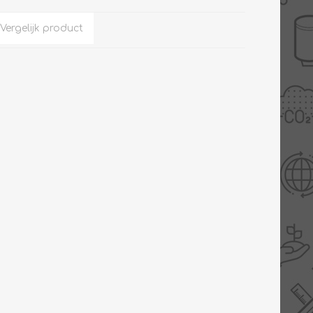
Slimme Meterkast
Tabel inch-mm
Zonnewarmte
Bron onderdelen
CV water
Expansievaten
Thermostaten
Gereedschap
TA controllers
Inlaatcombinatie
Internet energiemeter
Kleppen
Oplossingen
Kranen
Sensoren
Luchtverwarmers -
luchtreinigers
Tapwater
Mengers
Vermogen regelaars
Montage
Bekijk alles