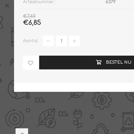
Artikelnummer::
6379
€7,49
€6,85
Aantal:
BESTEL NU