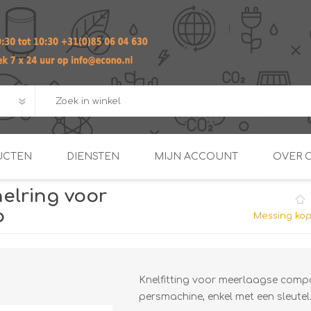
UCTEN
DIENSTEN
MIJN ACCOUNT
OVER 
elring voor
ADVIES EN ONTWERP PAKKET
Praktij
p
Messing kop
van afgero
BUIS EN
DOORSTROOMVERWARME
ENERGIEMANAGER
KOPPELINGEN
SECOND OPINION
Knelfitting voor meerlaagse compos
persmachine, enkel met een sleutel.