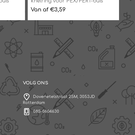
buis
knelring voor PEX/PERT-buis
kne
Recht/IS
rec
Van af €3,59
Van
VOLG ONS
Dovenetelstraat 25M, 3053JD
Rotterdam
085-0604630