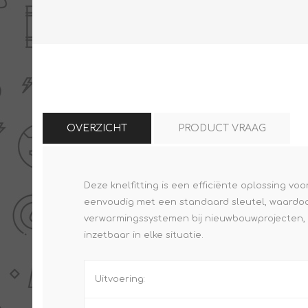
THERMISCHE /
ELECTRO MATERIAA
INFRAROOD PANELEN
OVERZICHT
PRODUCT VRAAG
Deze knelfitting is een efficiënte oplossing 
Diverse electro
eenvoudig met een standaard sleutel, waardoor
Ceramic+
Verwarmingslint
verwarmingssystemen bij nieuwbouwprojecten, ma
Climastar
Kasten, automaten etc
inzetbaar in elke situatie.
Sun+
LED lampen
Schakelen
Uitvoering:
Eltako