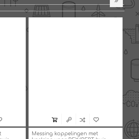
t
Messing koppelingen met
Mes