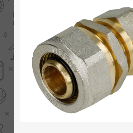
PV boilers
Selectie boilers
Collectoren
Boiler groepen
Zonneboilersetjes
Appendages
Collector montage
Schema's
Checklijst - kleine
zonneboiler
Checklijst - zonneboiler
Checklijst - grote
zonneboiler
Wetenswaardigheden
Zonneboiler offerte