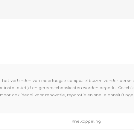
L
BEREKENINGEN
WAT WAARVOOR
voor het verbinden van meerlaagse composietbuizen zonder persm
 installatietijd en gereedschapskosten worden beperkt. Geschikt
ar ook ideaal voor renovatie, reparatie en snelle aansluitingen
.
Knelkoppeling