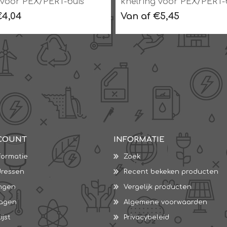
 voor PEX/PERT-buis
knelring voor PEX/PERT-
recht
€4,04
Van af €5,45
COUNT
INFORMATIE
formatie
Zoek
dressen
Recent bekeken producten
ingen
Vergelijk producten
wagen
Algemene voorwaarden
ijst
Privacybeleid