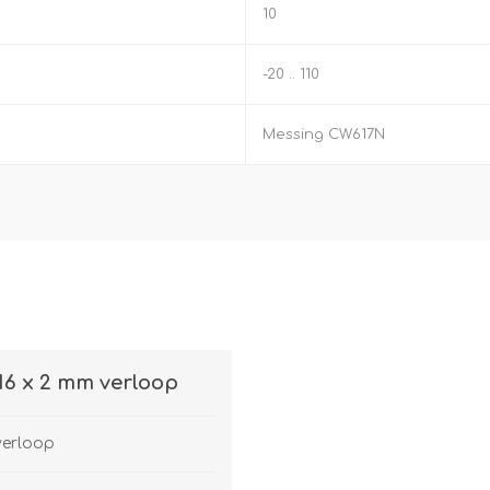
10
-20 .. 110
Messing CW617N
16 x 2 mm verloop
verloop