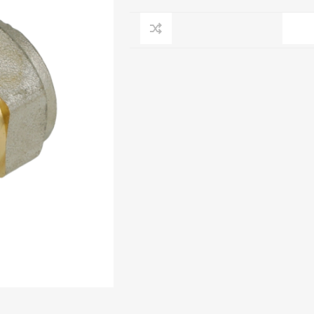
Clage
Tabel inch-mm
CV
doorstroomverwarmers
Bronzen fittingen
Industrie
Collectorkoppelingen
doorstroomverwarmers
Messing fittingen
Voorrangsschakelaars
Messing
AEG
knelkoppelingen
Bosch
Pomp koppelingen
Stiebel Eltron
Soldeer koppelingen
WIJAS
Solar buis
Solar koppelingen
Solar fittingen
Bekijk alles