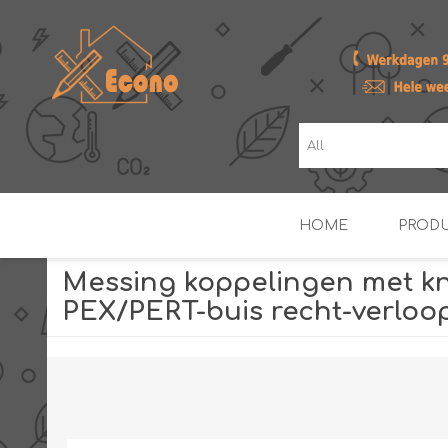
HOME
PROD
Messing koppelingen met kn
PEX/PERT-buis recht-verloo
ZONNE- & PV-BOILERS
BOILERS