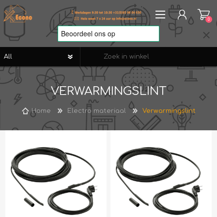
0
REGISTREREN
VERWARMINGSLINT
AANMELDEN
VERLANGLIJST
0
Home
Electro materiaal
Verwarmingslint