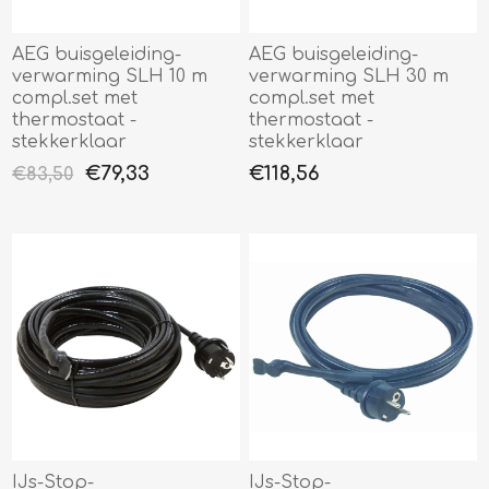
AEG buisgeleiding-
AEG buisgeleiding-
verwarming SLH 10 m
verwarming SLH 30 m
compl.set met
compl.set met
thermostaat -
thermostaat -
stekkerklaar
stekkerklaar
€79,33
€118,56
€83,50
IJs-Stop-
IJs-Stop-