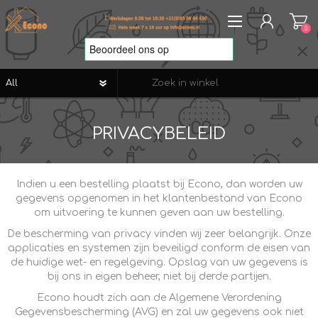
0
REGISTREREN
PRIVACYBELEID
AANMELDEN
VERLANGLIJST
0
Indien u een bestelling plaatst bij Econo, dan worden uw
gegevens opgenomen in het klantenbestand van Econo
om uitvoering te kunnen geven aan uw bestelling.
De bescherming van privacy vinden wij zeer belangrijk. Onze
applicaties en systemen zijn beveiligd conform de eisen van
de huidige wet- en regelgeving. Opslag van uw gegevens is
bij ons in eigen beheer, niet bij derde partijen.
Econo houdt zich aan de Algemene Verordening
Gegevensbescherming (AVG) en zal uw gegevens ook niet