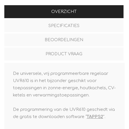
OVERZICHT
SPECIFICATIES
BEOORDELINGEN
PRODUCT VRAAG
De universele, vrij programmeerbare regelaar
UVR610 is in het bijzonder geschikt voor
toepassingen in zonne-energie, houtkachels, CV-
ketels en verwarmingstoepassingen.
De programmering van de UVR610 geschiedt via
de gratis te downloaden software “
TAPPS2
".