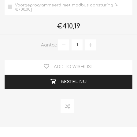
Voorgeprogrammeerd met modbus aansturing [+
€700,00]
€410,19
Aantal:
ADD TO WISHLIST
BESTEL NU