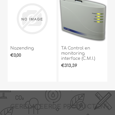
Nazending
TA Control en
monitoring
€0,00
interface (C.M.I.)
€313,39
GERELATEERDE PRODUCTEN