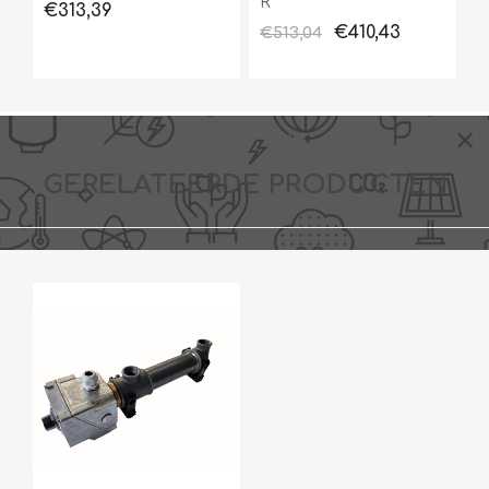
R
€313,39
€410,43
€513,04
GERELATEERDE PRODUCTEN