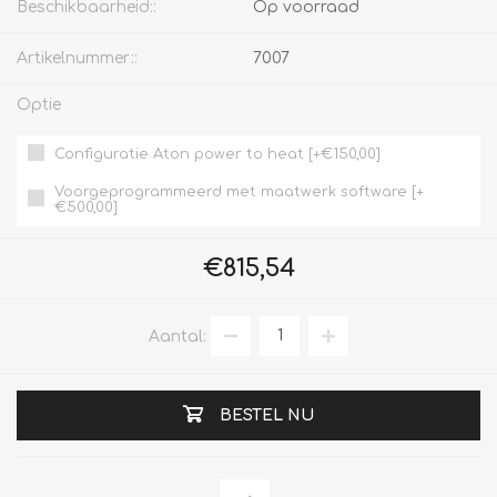
Beschikbaarheid::
Op voorraad
Artikelnummer::
7007
Optie
Configuratie Aton power to heat [+€150,00]
Voorgeprogrammeerd met maatwerk software [+
€500,00]
€815,54
Aantal:
BESTEL NU