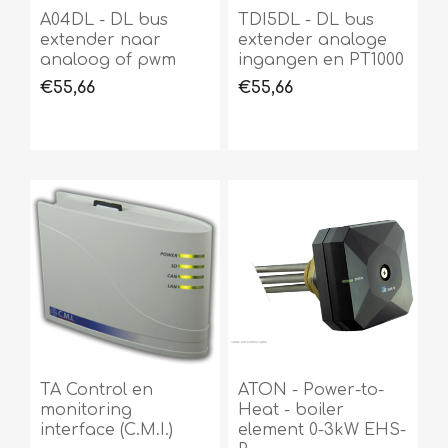
A04DL - DL bus
TDI5DL - DL bus
extender naar
extender analoge
analoog of pwm
ingangen en PT1000
€55,66
€55,66
TA Control en
ATON - Power-to-
monitoring
Heat - boiler
interface (C.M.I.)
element 0-3kW EHS-