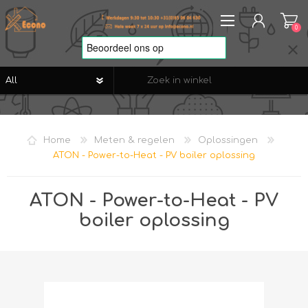
0
REGISTREREN
AANMELDEN
Home
Meten & regelen
Oplossingen
VERLANGLIJST
0
ATON - Power-to-Heat - PV boiler oplossing
ATON - Power-to-Heat - PV
boiler oplossing