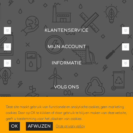
KLANTENSERVICE
MIJN ACCOUNT
INFORMATIE
VOLG ONS
Dovenetelstraat 25M, 3053JD Rotterdam
'Deze site maakt gebruik van functionele en analytische cookies, geen marketing
085-0604630
cookies. Door op OK te klikken of door gebruik te blijven maken van deze website,
geeft u toestemming voor het plaatsen van cookies.
OK
AFWIJZEN
Onze privacy policy