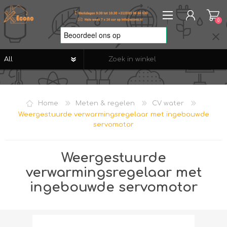
0
REGISTREREN
AANMELDEN
Home
Meten & regelen
CV water
VERLANGLIJST
0
Weergestuurde verwarmingsregelaar met ingebouwde
servomotor
Weergestuurde
verwarmingsregelaar met
ingebouwde servomotor