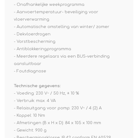
- Onafhankelijke weekprogramma
- Aanvoertemperatuur- beveiliging voor
vloerverwarming
- Automatische omstelling van winter/ zomer
- Dekvloerdrogen
- Vorstbescherming
- Antiblokkeringprogramma
- Meerdere regelaars via een BUS-verbinding
aansluitbaar
- Foutdiagnose
Technische gegevens:
- Voeding: 230 V~ / 50 Hz, ± 10 %
- Verbruik: max. 4 VA
- Relaisuitgang voor pomp: 230 V~ / 4 (2) A
- Koppel: 10 Nm
- Afmetingen (B x H x D): 84 x 105 x 100 mm
- Gewicht: 900 g
- Beschermingsklasse: IP 42 conform EN 60529