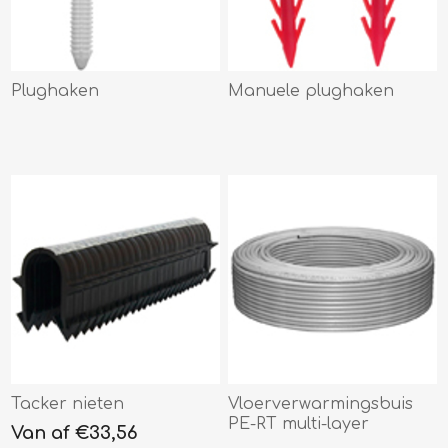
Plughaken
Manuele plughaken
Tacker nieten
Vloerverwarmingsbuis
PE-RT multi-layer
Van af €33,56