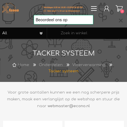
0
REGISTREREN
TACKER SYSTEEM
AANMELDEN
VERLANGLIJST
0
Home
Onderdelen
Vloerverwarming
Tacker systeem
Voor grote aantallen kunnen we een nog scherpere prijs
maken, maak een verlanglijst op de webshop en stuur die
naar
webmaster@econo.nl