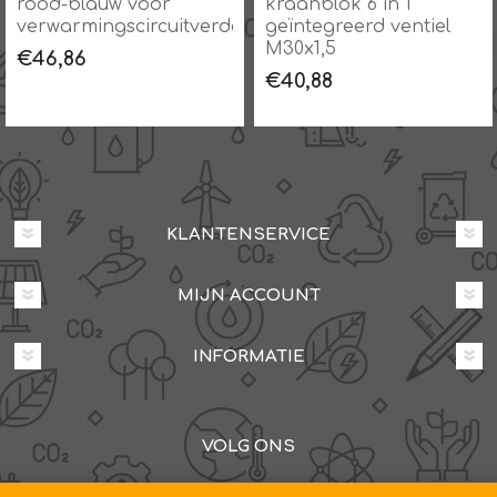
rood-blauw voor
kraanblok 6 in 1
,
verwarmingscircuitverdeler
geïntegreerd ventiel
M30x1,5
€46,86
€40,88
KLANTENSERVICE
MIJN ACCOUNT
INFORMATIE
VOLG ONS