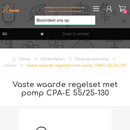
0
REGISTREREN
AANMELDEN
Home
Onderdelen
Vloerverwarming
VERLANGLIJST
0
Unimix
Vaste waarde regelset met pomp CPA-E 55/25-130
Vaste waarde regelset met
pomp CPA-E 55/25-130