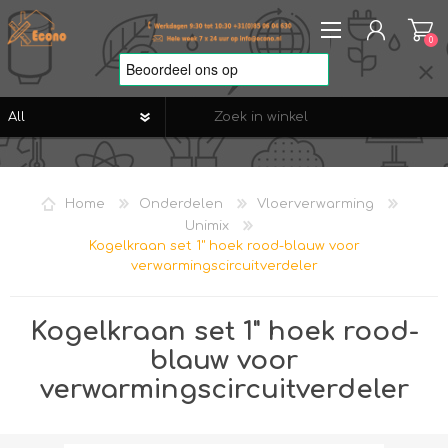
0
REGISTREREN
AANMELDEN
Home
Onderdelen
Vloerverwarming
VERLANGLIJST
0
Unimix
Kogelkraan set 1" hoek rood-blauw voor
verwarmingscircuitverdeler
Kogelkraan set 1" hoek rood-
blauw voor
verwarmingscircuitverdeler