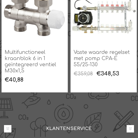
Multifunctioneel
Vaste waarde regelset
kraanblok 6 in 1
met pomp CPA-E
,
geïntegreerd ventiel
55/25-130
M30x1,5
€348,53
€359,08
€40,88
KLANTENSERVICE