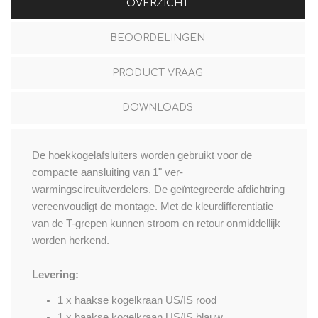
OVERZICHT
BEOORDELINGEN
PRODUCT VRAAG
DOWNLOADS
De hoekkogelafsluiters worden gebruikt voor de
compacte aansluiting van 1" ver-
warmingscircuitverdelers. De geïntegreerde afdichtring
vereenvoudigt de montage. Met de kleurdifferentiatie
van de T-grepen kunnen stroom en retour onmiddellijk
worden herkend.
Levering:
1 x haakse kogelkraan US/IS rood
1 x haakse kogelkraan US/IS blauw