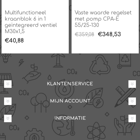
Multifunctioneel
Vaste waarde regelset
kraanblok 6 in 1
met pomp CPA-E
er
geïntegreerd ventiel
55/25-130
M30x1,5
€348,53
€359,08
€40,88
KLANTENSERVICE
MIJN ACCOUNT
INFORMATIE