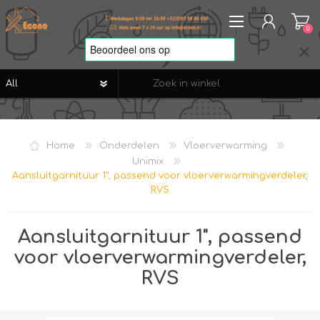
0
REGISTREREN
AANMELDEN
Home
Onderdelen
Vloerverwarming
VERLANGLIJST
0
Unimix
Aansluitgarnituur 1", passend voor vloerverwarmingverdeler,
RVS
Aansluitgarnituur 1", passend
voor vloerverwarmingverdeler,
RVS