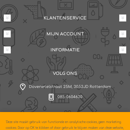
KLANTENSERVICE
MIJN ACCOUNT
INFORMATIE
VOLG ONS
Dovenetelstraat 25M, 3053JD Rotterdam
085-0604630
Copyright © 2026 Econo. Alle rechten voorbehouden.
'Deze site maakt gebruik van functionele en analytische cookies, geen marketing
Powered by
nopCommerce
cookies. Door op OK te klikken of door gebruik te blijven maken van deze website,
Designed by
Nop-Templates.com