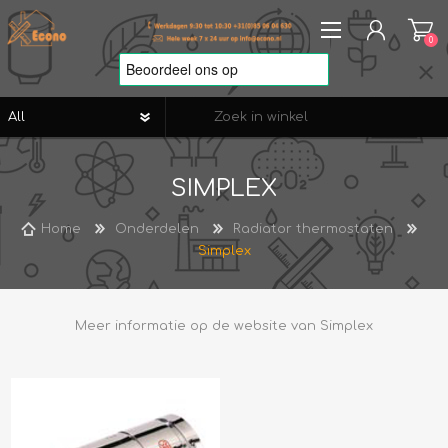
0
REGISTREREN
SIMPLEX
AANMELDEN
VERLANGLIJST
0
Home
Onderdelen
Radiator thermostaten
Simplex
Meer informatie op de website van
Simplex