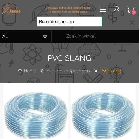
0
REGISTREREN
PVC SLANG
AANMELDEN
VERLANGLIJST
0
Home
Buis en koppelingen
PVC slang