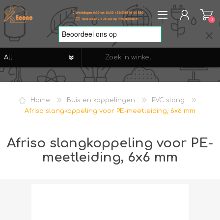
0
REGISTREREN
AANMELDEN
Home
Buis en koppelingen
PVC slang
VERLANGLIJST
0
Afriso slangkoppeling voor PE-meetleiding, 6x6 mm
Afriso slangkoppeling voor PE-
meetleiding, 6x6 mm