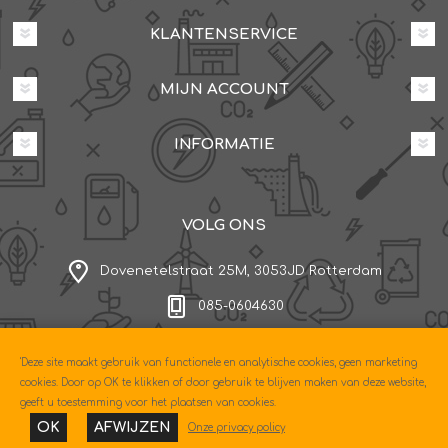
KLANTENSERVICE
MIJN ACCOUNT
INFORMATIE
VOLG ONS
Dovenetelstraat 25M, 3053JD Rotterdam
085-0604630
'Deze site maakt gebruik van functionele en analytische cookies, geen marketing
Copyright © 2026 Econo. Alle rechten voorbehouden.
cookies. Door op OK te klikken of door gebruik te blijven maken van deze website,
Powered by
nopCommerce
geeft u toestemming voor het plaatsen van cookies.
Designed by
Nop-Templates.com
OK
AFWIJZEN
Onze privacy policy