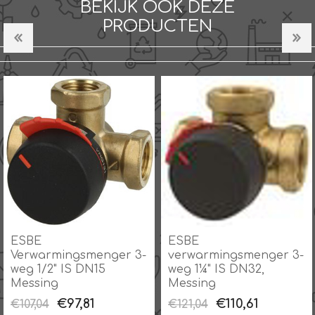
BEKIJK OOK DEZE
PRODUCTEN
ESBE
ESBE
Verwarmingsmenger 3-
verwarmingsmenger 3-
weg 1/2" IS DN15
weg 1¼" IS DN32,
Messing
Messing
€97,81
€110,61
€107,04
€121,04