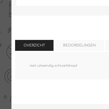
THERMISCHE /
ELECTRO MATERIAA
INFRAROOD PANELEN
OVERZICHT
BEOORDELINGEN
met uitwendig schroefdraad
Diverse electro
Ceramic+
Verwarmingslint
Climastar
Kasten, automaten etc
Sun+
LED lampen
Schakelen
Eltako