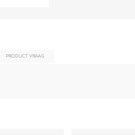
L
BEREKENINGEN
WAT WAARVOOR
PRODUCT VRAAG
.