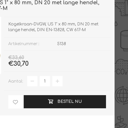
 1" x 80 mm, DN 20 met lange hendel,
7-M
Kogelkraan-DVGW, US 1" x 80 mm, DN 20 met
lange hendel, DIN EN-13828, CW 617-M
Artikelnummer::
5138
€33,60
€30,70
Aantal:
BESTEL NU