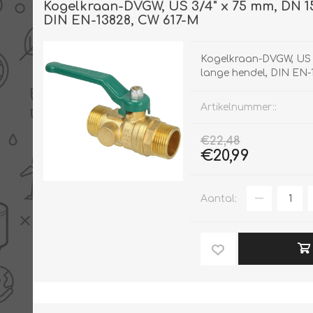
Kogelkraan-DVGW, US 3/4" x 75 mm, DN 15
DIN EN-13828, CW 617-M
Kogelkraan-DVGW, US 
lange hendel, DIN EN-
Artikelnummer::
€22,48
€20,99
Aantal: