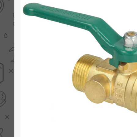
PV boilers
Selectie boilers
Collectoren
Boiler groepen
Zonneboilersetjes
Appendages
Collector montage
Schema's
Checklijst - kleine
zonneboiler
Checklijst - zonneboiler
Checklijst - grote
zonneboiler
Wetenswaardigheden
Zonneboiler offerte