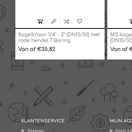
 met
Kogelkraan 1/4' - 2" (DN10/50) met
MS-kogelk
rode hendel T-Boring
(DN10/32
staal, P
Van af €35,82
Van af 
KLANTENSERVICE
MIJN AC
Sitemap
Klant in