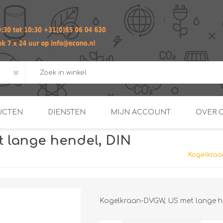
UCTEN
DIENSTEN
MIJN ACCOUNT
OVER 
 lange hendel, DIN
ADVIES EN ONTWERP PAKKET
Praktij
Kogelkraa
van afgero
BUIS EN
DOORSTROOMVERWARME
ENERGIEMANAGER
KOPPELINGEN
SECOND OPINION
Kogelkraan-DVGW, US met lange he