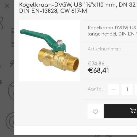
Kogelkraan-DVGW, US 1½"x110 mm, DN 32 
DIN EN-13828, CW 617-M
Kogelkraan-DVGW, US 
lange hendel, DIN EN-
Artikelnummer::
€74,86
€68,41
Aantal: