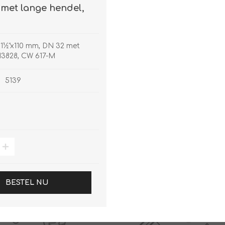
met lange hendel,
1½"x110 mm, DN 32 met
13828, CW 617-M
5139
BESTEL NU