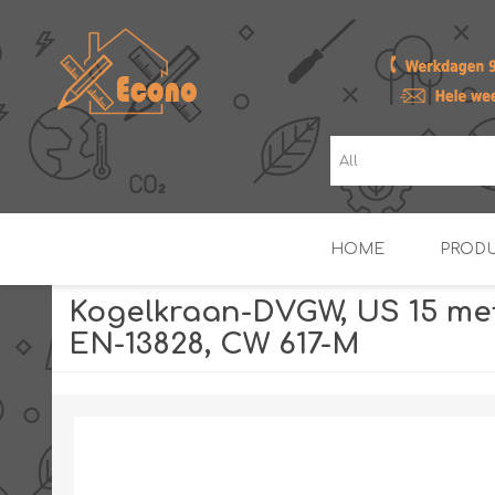
HOME
PROD
Kogelkraan-DVGW, US 15 met
EN-13828, CW 617-M
ZONNE- & PV-BOILERS
BOILERS