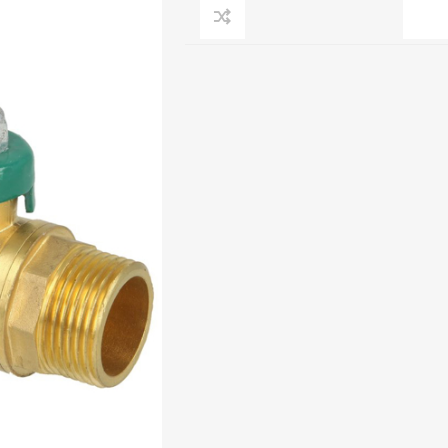
Clage
Tabel inch-mm
CV
doorstroomverwarmers
Bronzen fittingen
Industrie
Collectorkoppelingen
doorstroomverwarmers
Messing fittingen
Voorrangsschakelaars
Messing
AEG
knelkoppelingen
Bosch
Pomp koppelingen
Stiebel Eltron
Soldeer koppelingen
WIJAS
Solar buis
Solar koppelingen
Solar fittingen
Bekijk alles