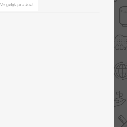
Slimme Meterkast
Tabel inch-mm
Zonnewarmte
Bron onderdelen
CV water
Expansievaten
Thermostaten
Gereedschap
TA controllers
Inlaatcombinatie
Internet energiemeter
Kleppen
Oplossingen
Kranen
Sensoren
Luchtverwarmers -
luchtreinigers
Tapwater
Mengers
Vermogen regelaars
Montage
Bekijk alles