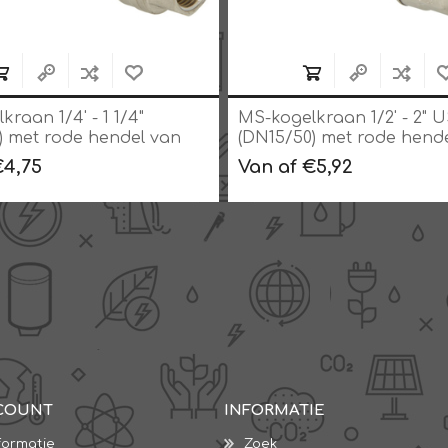
raan 1/4' - 1 1/4"
MS-kogelkraan 1/2' - 2" 
) met rode hendel van
(DN15/50) met rode hend
N 25, MS 58
staal, PN 25, MS 58
€4,75
Van af €5,92
COUNT
INFORMATIE
formatie
Zoek