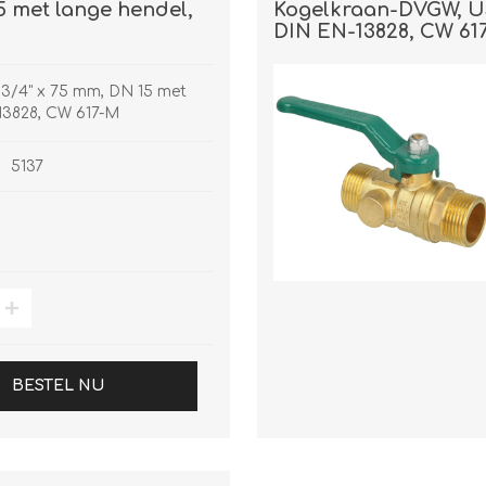
 met lange hendel,
Kogelkraan-DVGW, US
DIN EN-13828, CW 61
3/4" x 75 mm, DN 15 met
13828, CW 617-M
5137
BESTEL NU