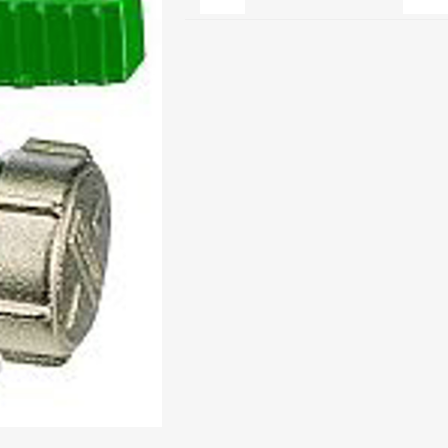
Clage
Tabel inch-mm
CV
doorstroomverwarmers
Bronzen fittingen
Industrie
Collectorkoppelingen
doorstroomverwarmers
Messing fittingen
Voorrangsschakelaars
Messing
AEG
knelkoppelingen
Bosch
Pomp koppelingen
Stiebel Eltron
Soldeer koppelingen
WIJAS
Solar buis
Solar koppelingen
Solar fittingen
Bekijk alles