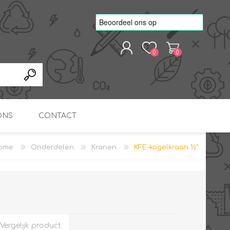
0
0
REGISTREREN
AANMELDEN
ONS
CONTACT
ome
Onderdelen
Kranen
KFE-kogelkraan ½"
kvoorbeelden
TNO Precisie
nde projecten
onderzoeks doorstromer
RS
METEN & REGELEN
ONDERDELEN
Slim zonnestroom
inzetten voor warm water
in bedrijven