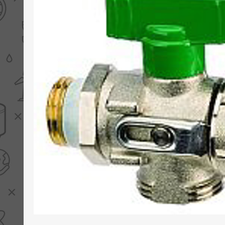
PV boilers
Selectie boilers
Collectoren
Boiler groepen
Zonneboilersetjes
Appendages
Collector montage
Schema's
Checklijst - kleine
zonneboiler
Checklijst - zonneboiler
Checklijst - grote
zonneboiler
Wetenswaardigheden
Zonneboiler offerte