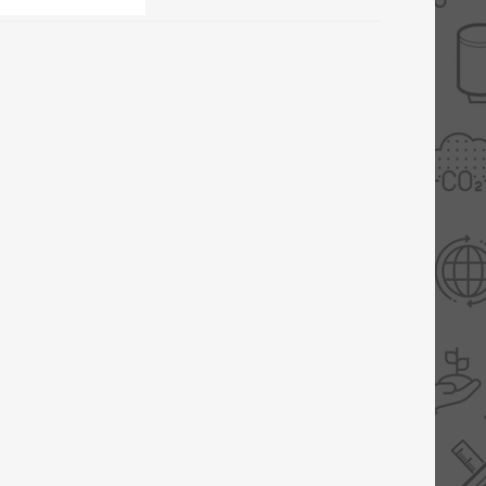
Slimme Meterkast
Tabel inch-mm
Zonnewarmte
Bron onderdelen
CV water
Expansievaten
Thermostaten
Gereedschap
TA controllers
Inlaatcombinatie
Internet energiemeter
Kleppen
Oplossingen
Kranen
Sensoren
Luchtverwarmers -
luchtreinigers
Tapwater
Mengers
Vermogen regelaars
Montage
Bekijk alles