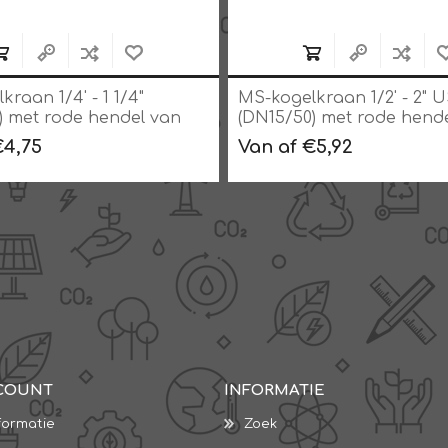
raan 1/4' - 1 1/4"
MS-kogelkraan 1/2' - 2" 
) met rode hendel van
(DN15/50) met rode hend
N 25, MS 58
staal, PN 25, MS 58
€4,75
Van af €5,92
COUNT
INFORMATIE
formatie
Zoek