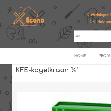
HOME
PROD
KFE-kogelkraan ½"
ZONNE- & PV-BOILERS
BOILERS