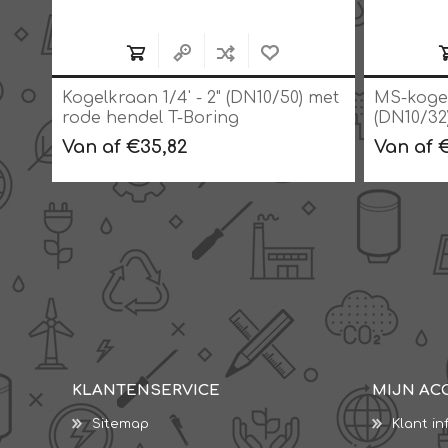
 met
Kogelkraan 1/4' - 2" (DN10/50) met
MS-kogelk
rode hendel T-Boring
(DN10/32
staal, P
Van af €35,82
Van af 
KLANTENSERVICE
MIJN AC
Sitemap
Klant in