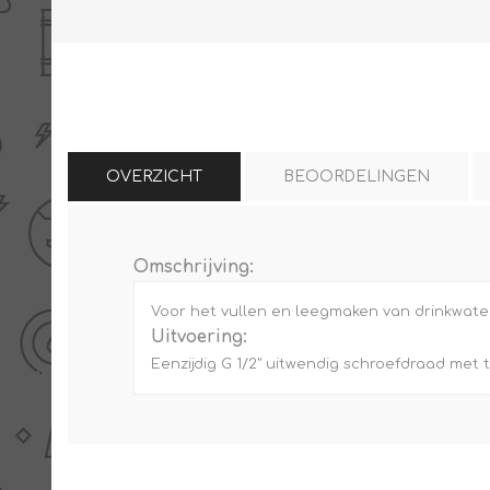
THERMISCHE /
ELECTRO MATERIAA
INFRAROOD PANELEN
OVERZICHT
BEOORDELINGEN
Omschrijving:
Diverse electro
Voor het vullen en leegmaken van drinkwat
Ceramic+
Verwarmingslint
Uitvoering:
Climastar
Eenzijdig G 1/2" uitwendig schroefdraad met
Kasten, automaten etc
Sun+
LED lampen
Schakelen
Eltako