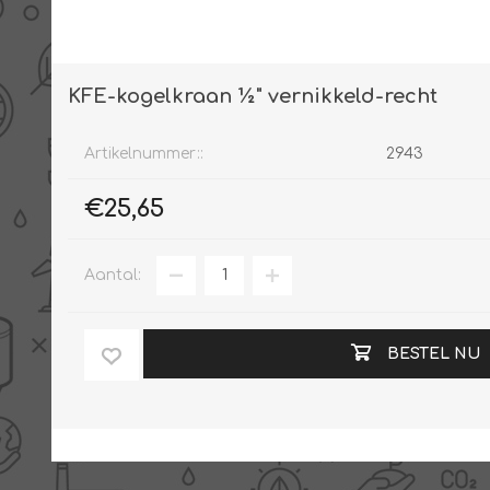
KFE-kogelkraan ½" vernikkeld-recht
Artikelnummer::
2943
€25,65
Aantal:
BESTEL NU