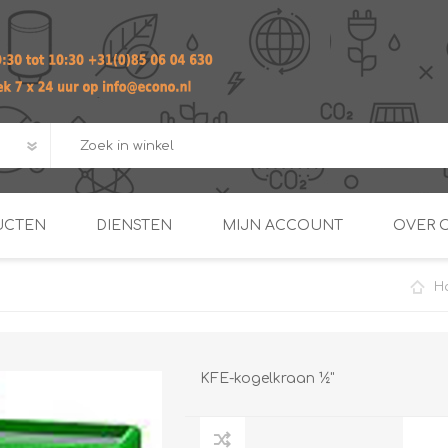
UCTEN
DIENSTEN
MIJN ACCOUNT
OVER 
H
ADVIES EN ONTWERP PAKKET
Praktij
van afgero
BUIS EN
DOORSTROOMVERWARME
ENERGIEMANAGER
KOPPELINGEN
SECOND OPINION
KFE-kogelkraan ½"