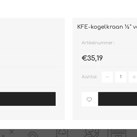
KFE-kogelkraan ½" v
Artikelnummer::
€35,19
Aantal: