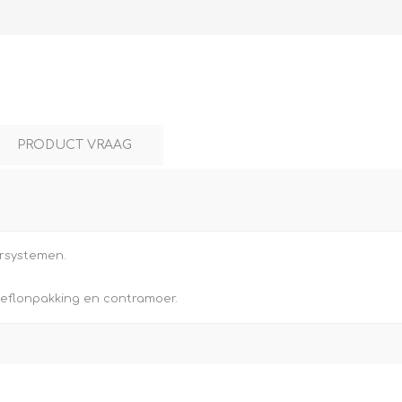
L
BEREKENINGEN
WAT WAARVOOR
PRODUCT VRAAG
ersystemen.
 teflonpakking en contramoer.
.