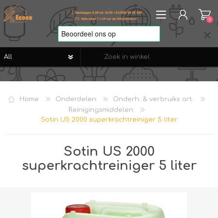
0
REGISTREREN
AANMELDEN
Home
Onderdelen
Onderh. & verbruiks art.
VERLANGLIJST
0
Reinigingsmiddelen
Sotin US 2000 superkrachtreiniger 5 liter
Sotin US 2000
superkrachtreiniger 5 liter