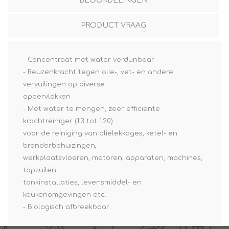
BEOORDELINGEN
PRODUCT VRAAG
- Concentraat met water verdunbaar
- Reuzenkracht tegen olie-, vet- en andere
vervuilingen op diverse
oppervlakken
- Met water te mengen, zeer efficiënte
krachtreiniger (1:3 tot 1:20)
voor de reiniging van olielekkages, ketel- en
branderbehuizingen,
werkplaatsvloeren, motoren, apparaten, machines,
tapzuilen
tankinstallaties, levensmiddel- en
keukenomgevingen etc.
- Biologisch afbreekbaar.