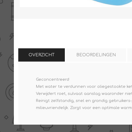
THERMISCHE /
ELECTRO MATERIAA
INFRAROOD PANELEN
OVERZICHT
BEOORDELINGEN
Geconcentreerd
Diverse electro
Met water te verdunnen voor oliegestookte ket
Ceramic+
Verwarmingslint
Verwijdert roet, sulvaat aanslag waaronder nie
Climastar
Kasten, automaten etc
Reinigt zelfstandig, snel en grondig gebruikers-
Sun+
LED lampen
milieuvriendelijk. Zorgt voor een optimale war
Schakelen
Eltako