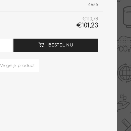
4685
€110,78
€101,23
Slimme Meterkast
Tabel inch-mm
Zonnewarmte
Bron onderdelen
BESTEL NU
CV water
Expansievaten
Thermostaten
Gereedschap
TA controllers
Inlaatcombinatie
Internet energiemeter
Kleppen
Oplossingen
Kranen
Sensoren
Luchtverwarmers -
luchtreinigers
Tapwater
Mengers
Vermogen regelaars
Montage
Bekijk alles