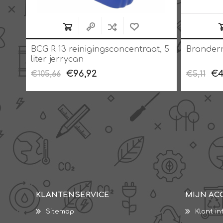
5
BCG R 13 reinigingsconcentraat, 5
Branderr
liter jerrycan
€96,92
€4
€105,66
€5,11
KLANTENSERVICE
MIJN AC
Sitemap
Klant in