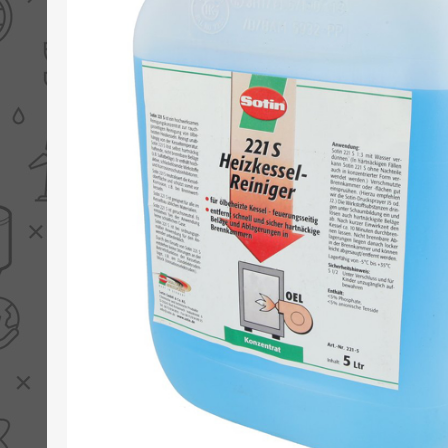
PV boilers
Selectie boilers
Collectoren
Boiler groepen
Zonneboilersetjes
Appendages
Collector montage
Schema's
Checklijst - kleine
zonneboiler
Checklijst - zonneboiler
Checklijst - grote
zonneboiler
Wetenswaardigheden
Zonneboiler offerte