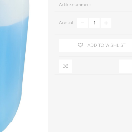
Artikelnummer::
Aantal:
Clage
Tabel inch-mm
CV
doorstroomverwarmers
ADD TO WISHLIST
Bronzen fittingen
Industrie
Collectorkoppelingen
doorstroomverwarmers
Messing fittingen
Voorrangsschakelaars
Messing
AEG
knelkoppelingen
Bosch
Pomp koppelingen
Stiebel Eltron
Soldeer koppelingen
WIJAS
Solar buis
Solar koppelingen
Solar fittingen
Bekijk alles