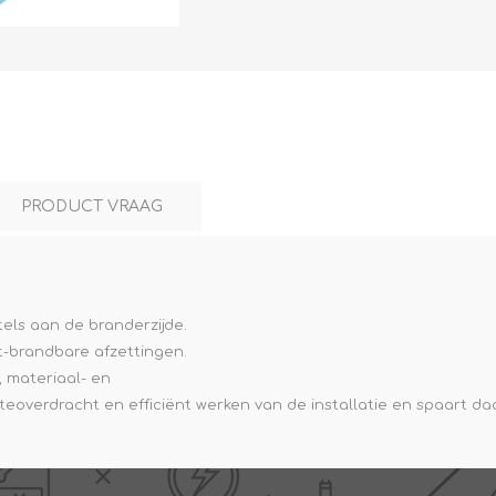
L
BEREKENINGEN
WAT WAARVOOR
PRODUCT VRAAG
els aan de branderzijde.
t-brandbare afzettingen.
.
, materiaal- en
mteoverdracht en efficiënt werken van de installatie en spaart 