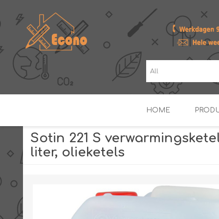
HOME
PROD
Sotin 221 S verwarmingsketel
liter, olieketels
ZONNE- & PV-BOILERS
BOILERS