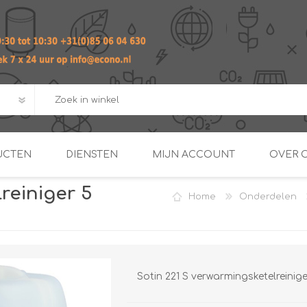
UCTEN
DIENSTEN
MIJN ACCOUNT
OVER 
reiniger 5
Home
Onderdelen
ADVIES EN ONTWERP PAKKET
Praktij
van afgero
BUIS EN
DOORSTROOMVERWARME
ENERGIEMANAGER
KOPPELINGEN
SECOND OPINION
Sotin 221 S verwarmingsketelreiniger 