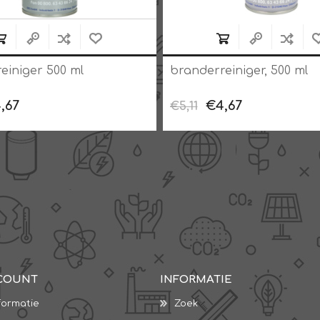
einiger 500 ml
branderreiniger, 500 ml
,67
€4,67
€5,11
COUNT
INFORMATIE
formatie
Zoek