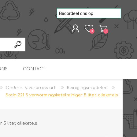
0
0
REGISTREREN
AANMELDEN
ONS
CONTACT
Onderh. & verbruiks art.
Reinigingsmiddelen
kvoorbeelden
TNO Precisie
Sotin 221 S verwarmingsketelreiniger 5 liter, olieketels
nde projecten
onderzoeks doorstromer
RS
METEN & REGELEN
ONDERDELEN
Slim zonnestroom
inzetten voor warm water
in bedrijven
5 liter, olieketels