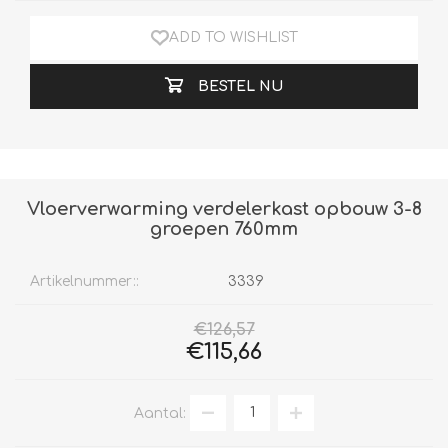
ADD TO WISHLIST
BESTEL NU
Vloerverwarming verdelerkast opbouw 3-8
groepen 760mm
Artikelnummer::
3339
€126,57
€115,66
Aantal: