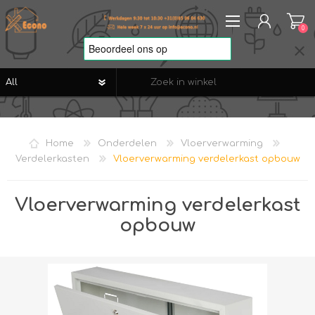
0
REGISTREREN
AANMELDEN
Home
Onderdelen
Vloerverwarming
VERLANGLIJST
0
Verdelerkasten
Vloerverwarming verdelerkast opbouw
Vloerverwarming verdelerkast
opbouw