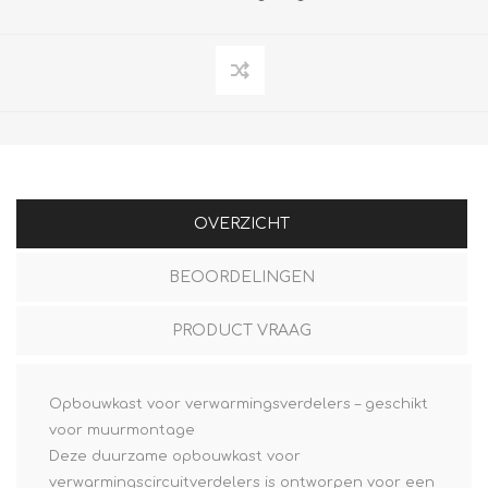
OVERZICHT
BEOORDELINGEN
PRODUCT VRAAG
Opbouwkast voor verwarmingsverdelers – geschikt
voor muurmontage
Deze duurzame opbouwkast voor
verwarmingscircuitverdelers is ontworpen voor een