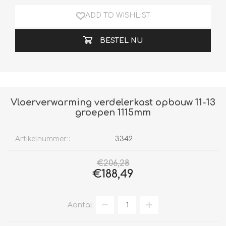
ADD TO WISHLIST
BESTEL NU
Vloerverwarming verdelerkast opbouw 11-13
groepen 1115mm
Artikelnummer::
3342
€206,28
€188,49
Aantal: