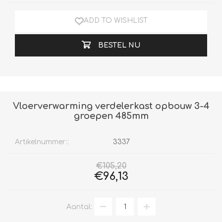
ADD TO WISHLIST
BESTEL NU
Vloerverwarming verdelerkast opbouw 3-4
groepen 485mm
Artikelnummer::
3337
€105,20
€96,13
Aantal: