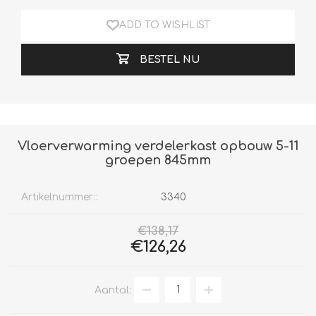
ADD TO WISHLIST
BESTEL NU
Vloerverwarming verdelerkast opbouw 5-11
groepen 845mm
Artikelnummer::
3340
€138,17
€126,26
Aantal: