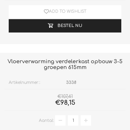
ADD TO WISHLIST
BESTEL NU
Vloerverwarming verdelerkast opbouw 3-5
groepen 615mm
Artikelnummer::
3338
€107,41
€98,15
Aantal: