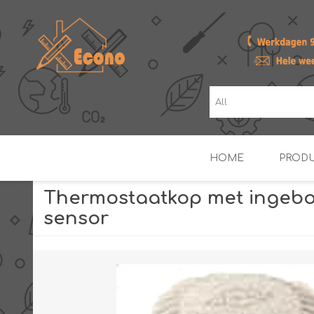
HOME
PROD
Thermostaatkop met ingeb
sensor
ZONNE- & PV-BOILERS
BOILERS