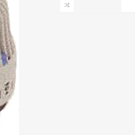
Clage
Tabel inch-mm
CV
doorstroomverwarmers
Bronzen fittingen
Industrie
Collectorkoppelingen
doorstroomverwarmers
Messing fittingen
Voorrangsschakelaars
Messing
AEG
knelkoppelingen
Bosch
Pomp koppelingen
Stiebel Eltron
Soldeer koppelingen
WIJAS
Solar buis
Solar koppelingen
Solar fittingen
Bekijk alles