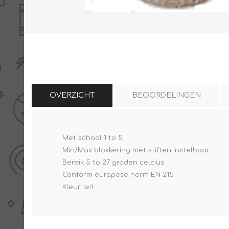
THERMISCHE /
ELECTRO MATERIAA
INFRAROOD PANELEN
OVERZICHT
BEOORDELINGEN
Met schaal 1 to 5
Diverse electro
Min/Max blokkering met stiften instelbaar
Ceramic+
Verwarmingslint
Bereik 5 to 27 graden celcius
Climastar
Kasten, automaten etc
Conform europese norm EN-215
Sun+
LED lampen
Kleur: wit
Schakelen
Eltako