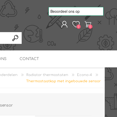
0
0
REGISTREREN
AANMELDEN
ONS
CONTACT
derdelen
Radiator thermostaten
Econo-4
kvoorbeelden
TNO Precisie
Thermostaatkop met ingebouwde sensor
nde projecten
onderzoeks doorstromer
RS
METEN & REGELEN
ONDERDELEN
Slim zonnestroom
inzetten voor warm water
in bedrijven
sensor