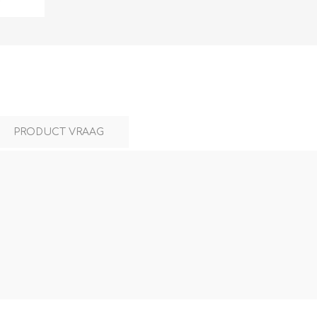
L
BEREKENINGEN
WAT WAARVOOR
PRODUCT VRAAG
.