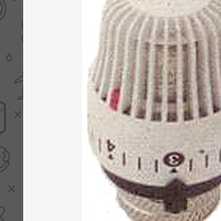
PV boilers
Selectie boilers
Collectoren
Boiler groepen
Zonneboilersetjes
Appendages
Collector montage
Schema's
Checklijst - kleine
zonneboiler
Checklijst - zonneboiler
Checklijst - grote
zonneboiler
Wetenswaardigheden
Zonneboiler offerte