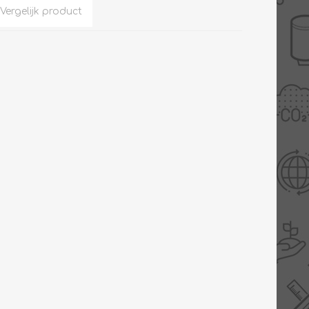
Slimme Meterkast
Tabel inch-mm
Zonnewarmte
Bron onderdelen
CV water
Expansievaten
Thermostaten
Gereedschap
TA controllers
Inlaatcombinatie
Internet energiemeter
Kleppen
Oplossingen
Kranen
Sensoren
Luchtverwarmers -
luchtreinigers
Tapwater
Mengers
Vermogen regelaars
Montage
Bekijk alles