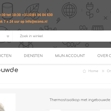
UCTEN
DIENSTEN
MIJN ACCOUNT
OVER 
ouwde
Home
On
ADVIES EN ONTWERP PAKKET
Praktij
van afgero
BUIS EN
DOORSTROOMVERWARME
ENERGIEMANAGER
KOPPELINGEN
SECOND OPINION
Thermostaatkop met ingebouwde 