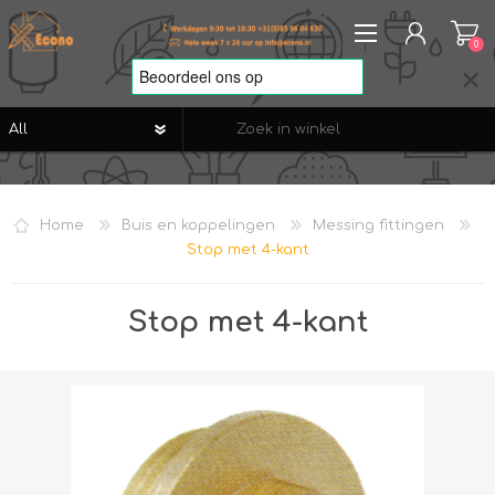
0
REGISTREREN
AANMELDEN
Home
Buis en koppelingen
Messing fittingen
VERLANGLIJST
0
Stop met 4-kant
Stop met 4-kant