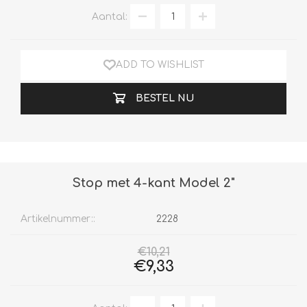
Aantal:
ADD TO WISHLIST
BESTEL NU
Stop met 4-kant Model 2"
Artikelnummer::
2228
€10,21
€9,33