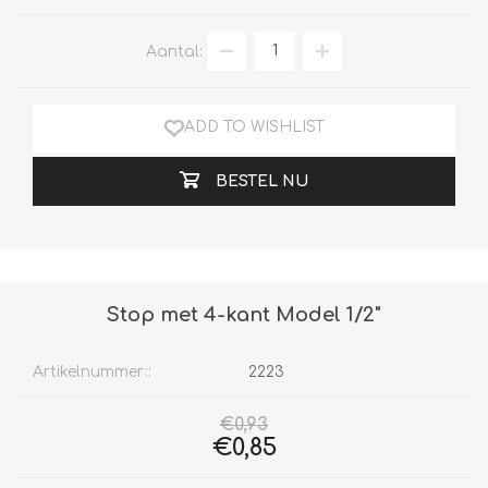
Aantal:
ADD TO WISHLIST
BESTEL NU
Stop met 4-kant Model 1/2"
Artikelnummer::
2223
€0,93
€0,85