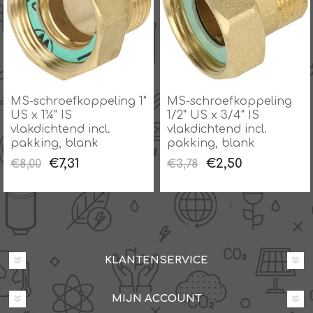
MS-schroefkoppeling 1"
MS-schroefkoppeling
US x 1¼" IS
1/2" US x 3/4" IS
vlakdichtend incl.
vlakdichtend incl.
pakking, blank
pakking, blank
€7,31
€2,50
€8,00
€3,78
KLANTENSERVICE
MIJN ACCOUNT