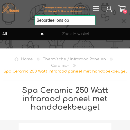
0
REGISTREREN
AANMELDEN
Home
Thermische / Infrarood Panelen
VERLANGLIJST
0
Ceramic+
Spa Ceramic 250 Watt infrarood paneel met handdoekbeugel
Spa Ceramic 250 Watt
infrarood paneel met
handdoekbeugel