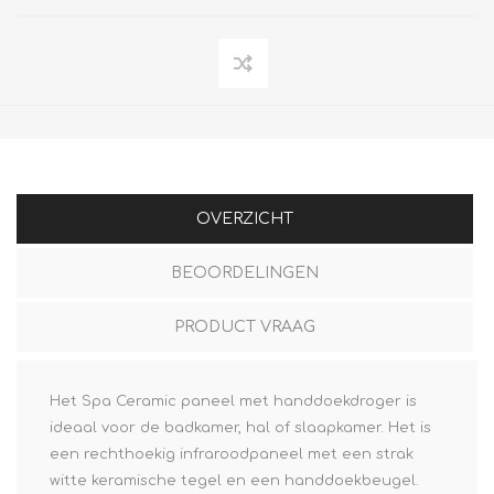
OVERZICHT
BEOORDELINGEN
PRODUCT VRAAG
Het Spa Ceramic paneel met handdoekdroger is
ideaal voor de badkamer, hal of slaapkamer. Het is
een rechthoekig infraroodpaneel met een strak
witte keramische tegel en een handdoekbeugel.