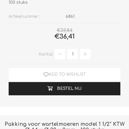
100 stuks
Artikelnummer::
6861
€39,84
€36,41
Aantal:
ADD TO WISHLIST
BESTEL NU
Pakking voor wartelmoeren model 1 1/2" KTW