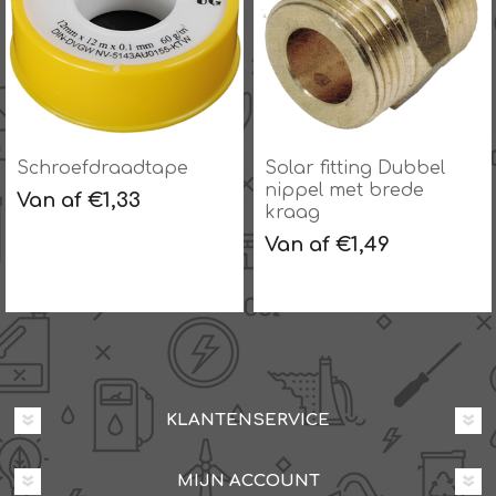
Solar fitting Dubbel
Solar fitting IS x US
nippel met brede
met brede kraag
kraag
Van af €2,50
Van af €1,49
KLANTENSERVICE
MIJN ACCOUNT