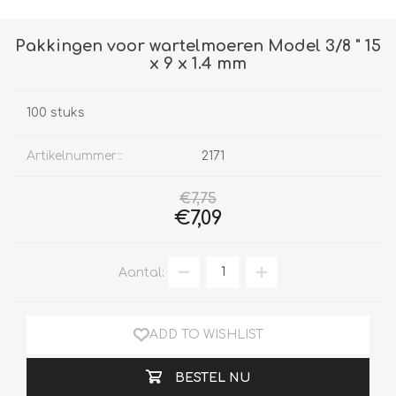
Pakkingen voor wartelmoeren Model 3/8 " 15
x 9 x 1.4 mm
100 stuks
Artikelnummer::
2171
€7,75
€7,09
Aantal:
ADD TO WISHLIST
BESTEL NU