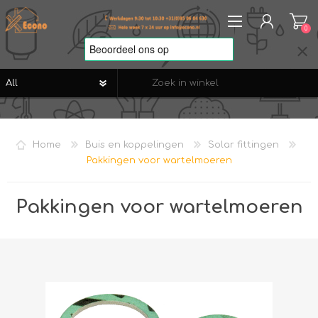
0
REGISTREREN
AANMELDEN
Home
Buis en koppelingen
Solar fittingen
VERLANGLIJST
0
Pakkingen voor wartelmoeren
Pakkingen voor wartelmoeren