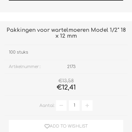
Pakkingen voor wartelmoeren Model 1/2" 18
x 12 mm
100 stuks
Artikelnummer::
2173
€13,58
€12,41
Aantal:
ADD TO WISHLIST