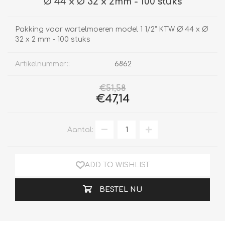
Ø 44 x Ø 32 x 2mm - 100 stuks
Pakking voor wartelmoeren model 1 1/2" KTW Ø 44 x Ø
32 x 2 mm - 100 stuks
Artikelnummer::
6862
€51,58
€47,14
Aantal:
ADD TO WISHLIST
BESTEL NU