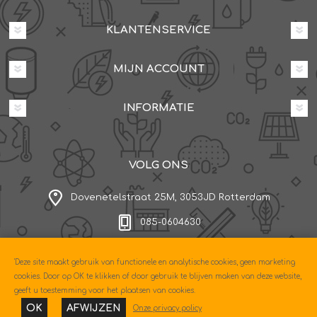
KLANTENSERVICE
MIJN ACCOUNT
INFORMATIE
VOLG ONS
Dovenetelstraat 25M, 3053JD Rotterdam
085-0604630
'Deze site maakt gebruik van functionele en analytische cookies, geen marketing
Copyright © 2026 Econo. Alle rechten voorbehouden.
cookies. Door op OK te klikken of door gebruik te blijven maken van deze website,
Powered by
nopCommerce
geeft u toestemming voor het plaatsen van cookies.
Designed by
Nop-Templates.com
OK
AFWIJZEN
Onze privacy policy