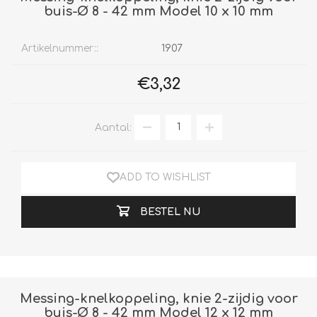
buis-Ø 8 - 42 mm Model 10 x 10 mm
Artikelnummer::
1907
€3,32
Aantal:
ADD TO WISHLIST
BESTEL NU
Messing-knelkoppeling, knie 2-zijdig voor
buis-Ø 8 - 42 mm Model 12 x 12 mm