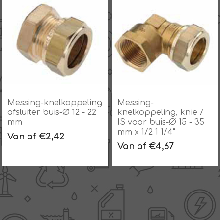
Messing-
Messing-
knelkoppeling, knie /
knelkoppeling, knie /
IS voor buis-Ø 15 - 35
US clindrisch uitwendig
mm x 1/2 1 1/4"
schroefdraad voor
buis-Ø 8 - 35 mm x 3/8
Van af €4,67
- 1 1/4"
Van af €3,09