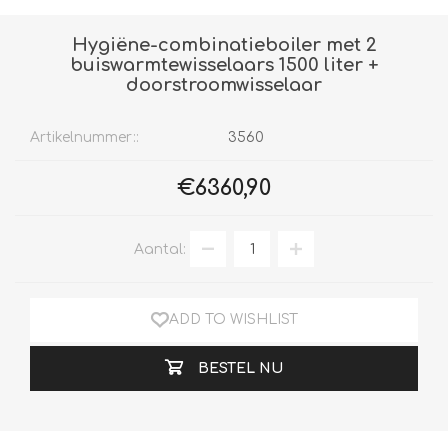
Hygiëne-combinatieboiler met 2
buiswarmtewisselaars 1500 liter +
doorstroomwisselaar
Artikelnummer::
3560
€6360,90
Aantal:
ADD TO WISHLIST
BESTEL NU