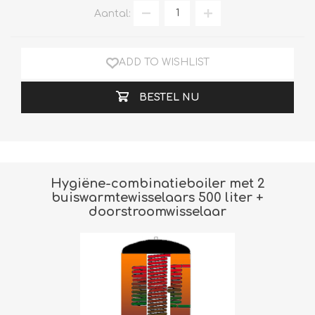
Aantal:
ADD TO WISHLIST
BESTEL NU
Hygiëne-combinatieboiler met 2
buiswarmtewisselaars 500 liter +
doorstroomwisselaar