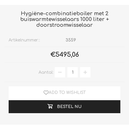
Hygiëne-combinatieboiler met 2
buiswarmtewisselaars 1000 liter +
doorstroomwisselaar
Artikelnummer::
3559
€5495,06
Aantal:
ADD TO WISHLIST
BESTEL NU