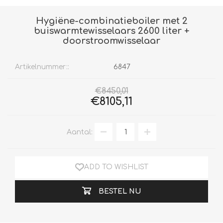
Hygiëne-combinatieboiler met 2
buiswarmtewisselaars 2600 liter +
doorstroomwisselaar
Artikelnummer::
6847
€8450,01
€8105,11
Aantal:
ADD TO WISHLIST
BESTEL NU