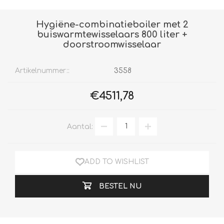
Hygiëne-combinatieboiler met 2
buiswarmtewisselaars 800 liter +
doorstroomwisselaar
Artikelnummer::
3558
€4511,78
Aantal:
ADD TO WISHLIST
BESTEL NU