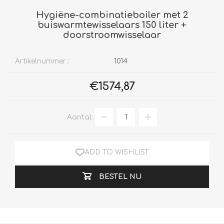
Hygiëne-combinatieboiler met 2
buiswarmtewisselaars 150 liter +
doorstroomwisselaar
Artikelnummer::
1014
€1574,87
Aantal:
ADD TO WISHLIST
BESTEL NU