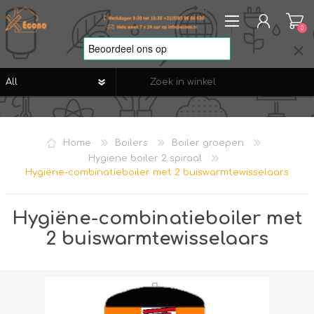
0
REGISTREREN
AANMELDEN
Home
Boilers
Boiler groepen
VERLANGLIJST
0
Hygiene boiler 2 spiraal
Hygiëne-combinatieboiler met 2 buiswarmtewisselaars
Hygiëne-combinatieboiler met
2 buiswarmtewisselaars