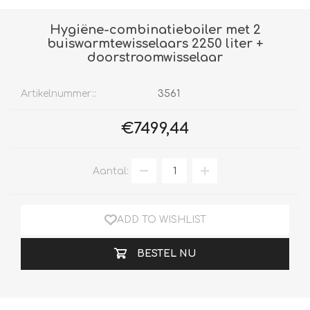
Hygiëne-combinatieboiler met 2
buiswarmtewisselaars 2250 liter +
doorstroomwisselaar
Artikelnummer::
3561
€7499,44
Aantal:
ADD TO WISHLIST
BESTEL NU