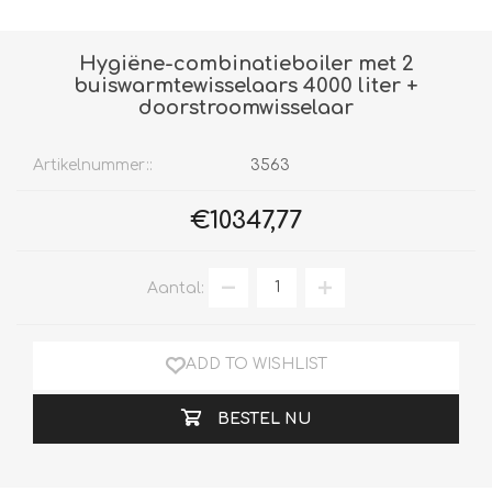
Hygiëne-combinatieboiler met 2
buiswarmtewisselaars 4000 liter +
doorstroomwisselaar
Artikelnummer::
3563
€10347,77
Aantal:
ADD TO WISHLIST
BESTEL NU