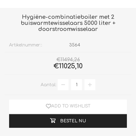
Hygiëne-combinatieboiler met 2
buiswarmtewisselaars 5000 liter +
doorstroomwisselaar
Artikelnummer::
3564
€11494,26
€11025,10
Aantal:
ADD TO WISHLIST
BESTEL NU