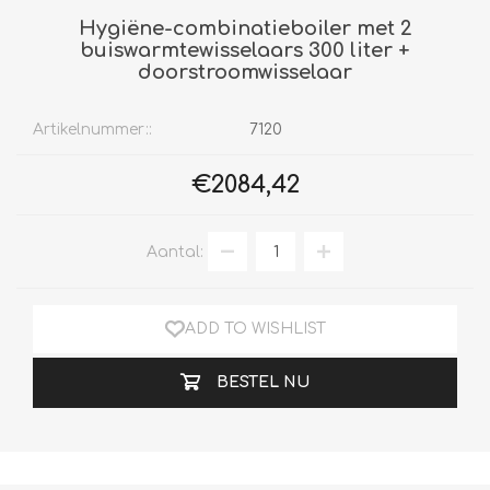
Hygiëne-combinatieboiler met 2
buiswarmtewisselaars 300 liter +
doorstroomwisselaar
Artikelnummer::
7120
€2084,42
Aantal:
ADD TO WISHLIST
BESTEL NU