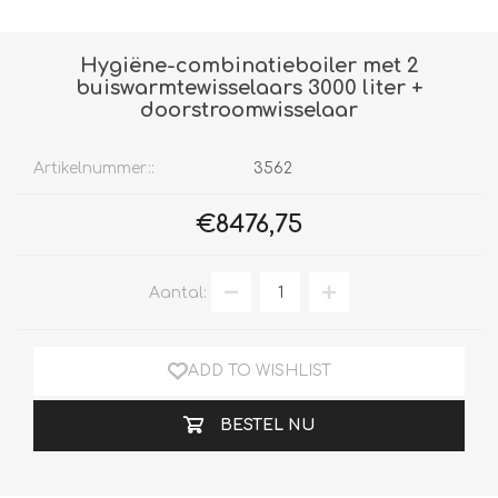
Hygiëne-combinatieboiler met 2
buiswarmtewisselaars 3000 liter +
doorstroomwisselaar
Artikelnummer::
3562
€8476,75
Aantal:
ADD TO WISHLIST
BESTEL NU