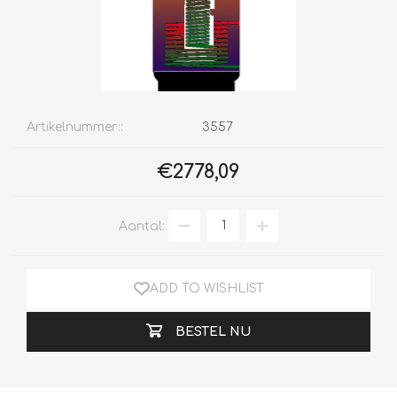
Artikelnummer::
3557
€2778,09
Aantal:
ADD TO WISHLIST
BESTEL NU