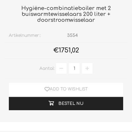
Hygiëne-combinatieboiler met 2
buiswarmtewisselaars 200 liter +
doorstroomwisselaar
Artikelnummer::
3554
€1751,02
Aantal:
ADD TO WISHLIST
BESTEL NU