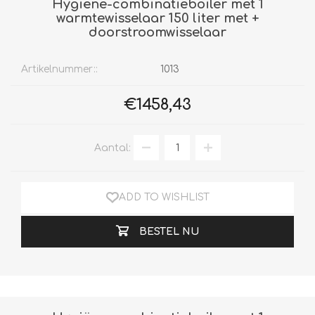
Hygiëne-combinatieboiler met 1
warmtewisselaar 150 liter met +
doorstroomwisselaar
Artikelnummer::
1013
€1458,43
Aantal:
ADD TO WISHLIST
BESTEL NU