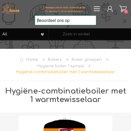
0
REGISTREREN
AANMELDEN
Home
Boilers
Boiler groepen
VERLANGLIJST
0
Hygiene boiler 1 spiraal
Hygiëne-combinatieboiler met 1 warmtewisselaar
Hygiëne-combinatieboiler met
1 warmtewisselaar