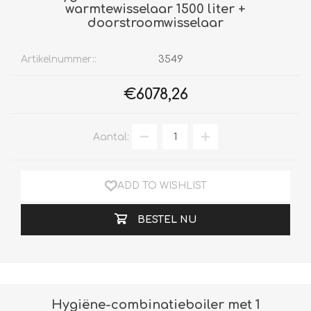
warmtewisselaar 1500 liter +
doorstroomwisselaar
Artikelnummer::
3549
€6078,26
Aantal:
ADD TO WISHLIST
BESTEL NU
Hygiëne-combinatieboiler met 1