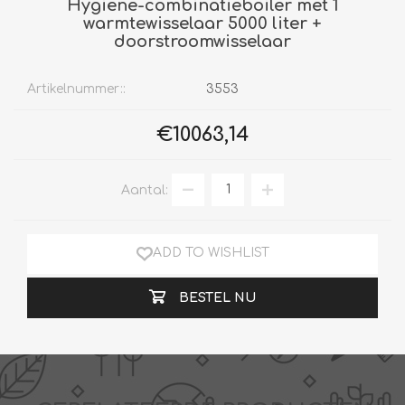
Hygiëne-combinatieboiler met 1
warmtewisselaar 5000 liter +
doorstroomwisselaar
Artikelnummer::
3553
€10063,14
Aantal:
ADD TO WISHLIST
BESTEL NU