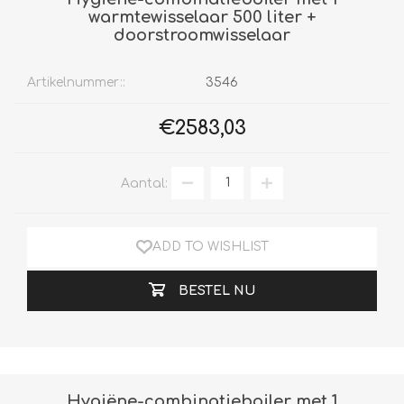
warmtewisselaar 500 liter +
doorstroomwisselaar
Artikelnummer::
3546
€2583,03
Aantal:
ADD TO WISHLIST
BESTEL NU
Hygiëne-combinatieboiler met 1