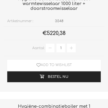
warmtewisselaar 1000 liter +
doorstroomwisselaar
Artikelnummer::
3548
€5220,38
Aantal:
ADD TO WISHLIST
BESTEL NU
Hygiëne-combinatieboiler met 1