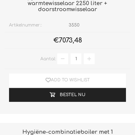
warmtewisselaar 2250 liter +
doorstroomwisselaar
Artikelnummer::
3550
€7073,48
Aantal:
ADD TO WISHLIST
BESTEL NU
Hygiëne-combinatieboiler met 1