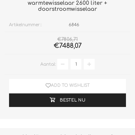
warmtewisselaar 2600 liter +
doorstroomwisselaar
Artikelnummer::
6846
€7806,71
€7488,07
Aantal:
ADD TO WISHLIST
BESTEL NU