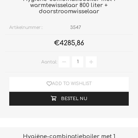
warmtewisselaar 800 liter +
doorstroomwisselaar
Artikelnummer::
3547
€4285,86
Aantal:
ADD TO WISHLIST
BESTEL NU
Hygiëne-combinatieboiler met 1