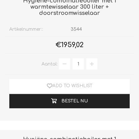
Hygiëne-combinatieboiler met 1
warmtewisselaar 300 liter +
doorstroomwisselaar
Artikelnummer::
3544
€1959,02
Aantal:
ADD TO WISHLIST
BESTEL NU