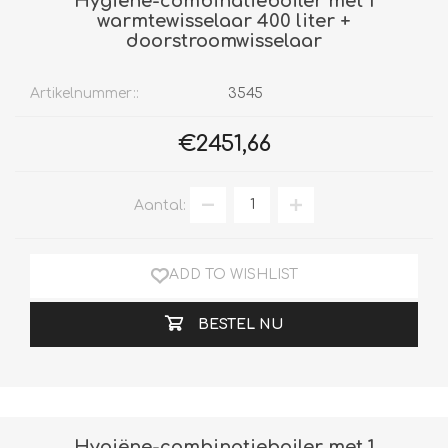
Hygiëne-combinatieboiler met 1
warmtewisselaar 400 liter +
doorstroomwisselaar
Artikelnummer::
3545
€2451,66
Aantal:
ADD TO WISHLIST
BESTEL NU
Hygiëne-combinatieboiler met 1