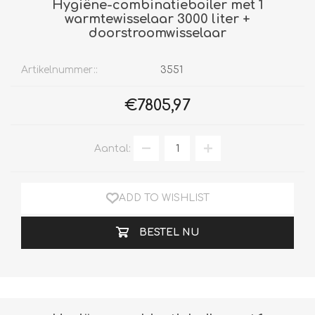
Hygiëne-combinatieboiler met 1
warmtewisselaar 3000 liter +
doorstroomwisselaar
Artikelnummer::
3551
€7805,97
Aantal:
ADD TO WISHLIST
BESTEL NU