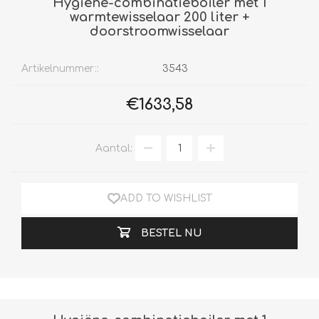
Hygiëne-combinatieboiler met 1
warmtewisselaar 200 liter +
doorstroomwisselaar
Artikelnummer::
3543
€1633,58
Aantal:
ADD TO WISHLIST
BESTEL NU