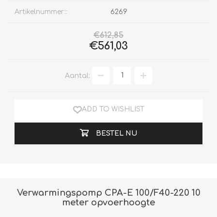
Artikelnummer::
6269
€612,85
€561,03
Aantal:
ADD TO WISHLIST
BESTEL NU
Verwarmingspomp CPA-E 100/F40-220 10
meter opvoerhoogte