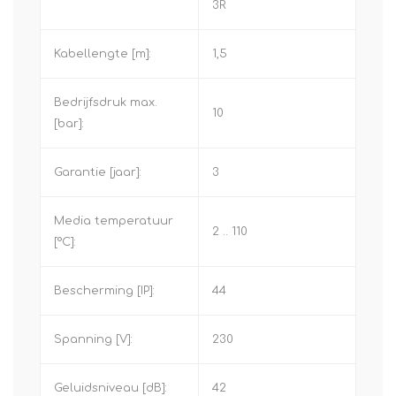
3R
Kabellengte [m]:
1,5
Bedrijfsdruk max.
10
[bar]:
Garantie [jaar]:
3
Media temperatuur
2 .. 110
[°C]:
Bescherming [IP]:
44
Spanning [V]:
230
Geluidsniveau [dB]:
42