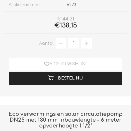
Artikelnummer::
6273
€144,31
€138,15
Aantal:
ADD TO WISHLIST
BESTEL NU
Eco verwarmings en solar circulatiepomp
DN25 met 130 mm inbouwlengte - 6 meter
opvoerhoogte 1 1/2"