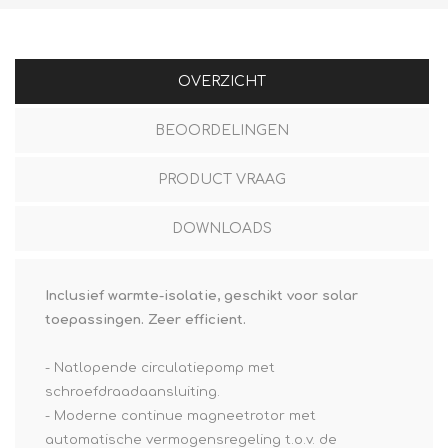
OVERZICHT
BEOORDELINGEN
PRODUCT VRAAG
DOWNLOADS
Inclusief warmte-isolatie, geschikt voor solar
toepassingen. Zeer efficient.
- Natlopende circulatiepomp met
schroefdraadaansluiting.
- Moderne continue magneetrotor met
automatische vermogensregeling t.o.v.
de