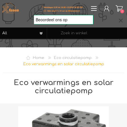
0
REGISTREREN
AANMELDEN
Home
Eco circulatiepomp
VERLANGLIJST
0
Eco verwarmings en solar circulatiepomp
Eco verwarmings en solar
circulatiepomp