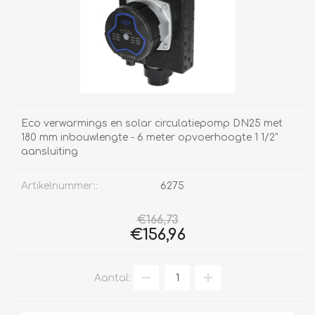
Eco verwarmings en solar circulatiepomp DN25 met
180 mm inbouwlengte - 6 meter opvoerhoogte 1 1/2"
aansluiting
Artikelnummer::
6275
€166,73
€156,96
Aantal: