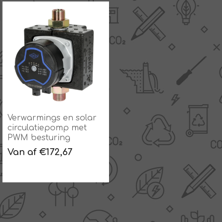
Verwarmings en solar
circulatiepomp met
PWM besturing
Van af €172,67