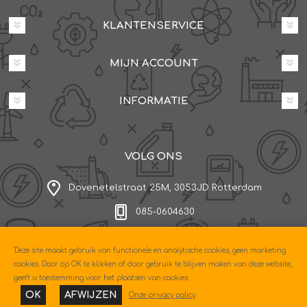
KLANTENSERVICE
MIJN ACCOUNT
INFORMATIE
VOLG ONS
Dovenetelstraat 25M, 3053JD Rotterdam
085-0604630
'Deze site maakt gebruik van functionele en analytische cookies, geen marketing
Copyright © 2026 Econo. Alle rechten voorbehouden.
cookies. Door op OK te klikken of door gebruik te blijven maken van deze website,
Powered by
nopCommerce
geeft u toestemming voor het plaatsen van cookies.
Designed by
Nop-Templates.com
OK
AFWIJZEN
Onze privacy policy