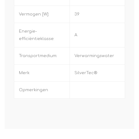
Vermogen [W]:
39
Energie-
A
efficiëntieklasse:
Transportmedium:
Verwarmingswater
Merk
SilverTec®
Opmerkingen