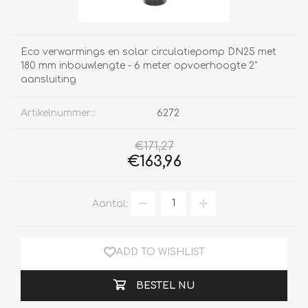
Eco verwarmings en solar circulatiepomp DN25 met
180 mm inbouwlengte - 6 meter opvoerhoogte 2"
aansluiting
Artikelnummer::
6272
€171,27
€163,96
Aantal:
ADD TO WISHLIST
BESTEL NU