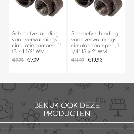
Schroefverbinding
Schroefverbinding
voor verwarmings-
voor verwarmings-
circulatiepompen, 1"
circulatiepompen, 1
IS x 1 1/2" WM
1/4" IS x 2" WM
€7,09
€10,93
€7,75
€11,97
BEKIJK OOK DEZE
PRODUCTEN