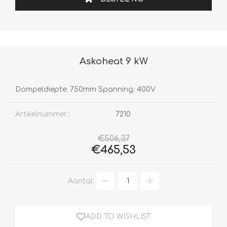
Askoheat 9 kW
Dompeldiepte: 750mm Spanning: 400V
Artikelnummer::
7210
€506,37
€465,53
Aantal:
ADD TO WISHLIST