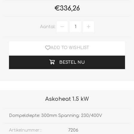
€336,26
Aantal:
ADD TO WISHLIST
BESTEL NU
Askoheat 1.5 kW
Dompeldiepte: 300mm Spanning: 230/400V
Artikelnummer::
7206