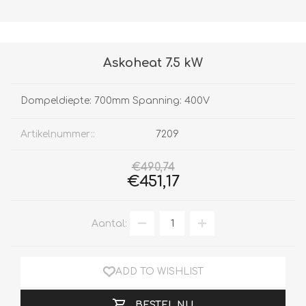
Askoheat 7.5 kW
Dompeldiepte: 700mm Spanning: 400V
Artikelnummer::
7209
€490,74
€451,17
Aantal:
ADD TO WISHLIST
BESTEL NU