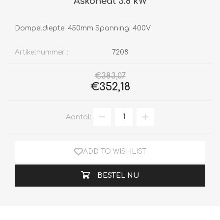
Askoheat 3.8 kW
Dompeldiepte: 450mm Spanning: 400V
Artikelnummer::
7208
€383,07
€352,18
Aantal:
ADD TO WISHLIST
BESTEL NU