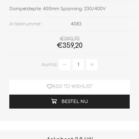
Dompeldiepte: 400mm Spanning: 230/400V
Artikelnummer::
4083
€390,70
€359,20
Aantal:
ADD TO WISHLIST
BESTEL NU