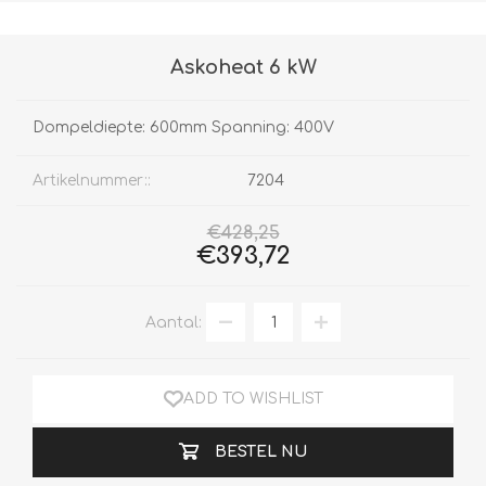
Askoheat 6 kW
Dompeldiepte: 600mm Spanning: 400V
Artikelnummer::
7204
€428,25
€393,72
Aantal:
ADD TO WISHLIST
BESTEL NU