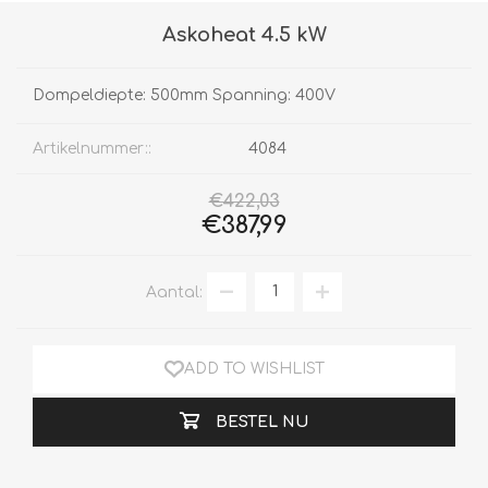
Askoheat 4.5 kW
Dompeldiepte: 500mm Spanning: 400V
Artikelnummer::
4084
€422,03
€387,99
Aantal:
ADD TO WISHLIST
BESTEL NU