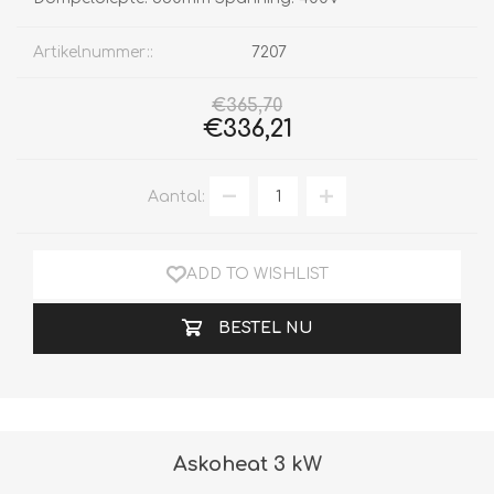
Artikelnummer::
7207
€365,70
€336,21
Aantal:
ADD TO WISHLIST
BESTEL NU
Askoheat 3 kW