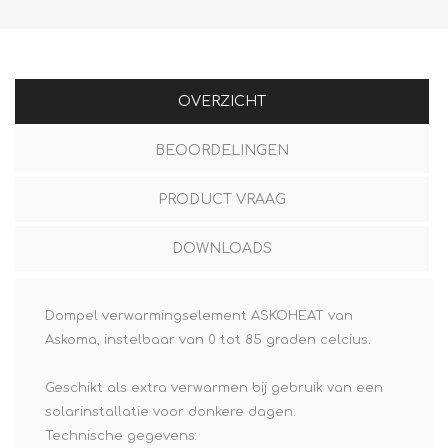
OVERZICHT
BEOORDELINGEN
PRODUCT VRAAG
DOWNLOADS
Dompel verwarmingselement ASKOHEAT van
Askoma, instelbaar van 0 tot 85 graden celcius.
Geschikt als extra verwarmen bij gebruik van een
solarinstallatie voor donkere dagen.
Technische gegevens: