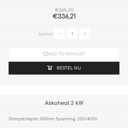
€365,70
€336,21
Aantal:
ADD TO WISHLIST
BESTEL NU
Askoheat 2 kW
Dompeldiepte: 300mm Spanning: 230/400V