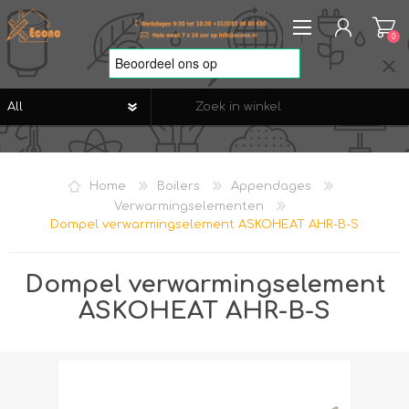
0
REGISTREREN
AANMELDEN
Home
Boilers
Appendages
VERLANGLIJST
0
Verwarmingselementen
Dompel verwarmingselement ASKOHEAT AHR-B-S
Dompel verwarmingselement
ASKOHEAT AHR-B-S