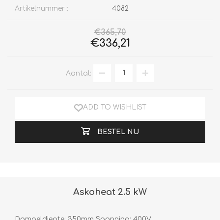
Artikelnummer::
4082
€365,70
€336,21
Aantal:
ADD TO WISHLIST
BESTEL NU
Askoheat 2.5 kW
Dompeldiepte: 350mm Spanning: 400V