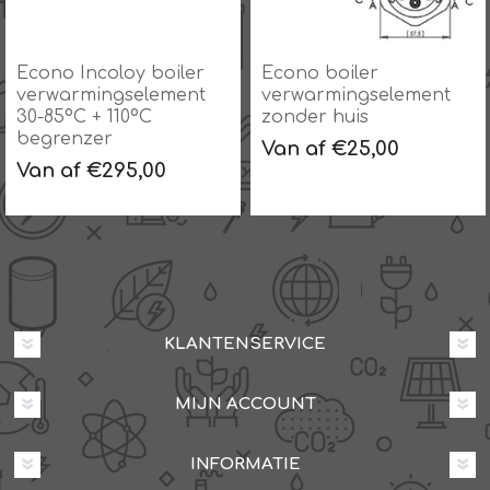
Econo Incoloy boiler
Econo boiler
verwarmingselement
verwarmingselement
30-85ºC + 110ºC
zonder huis
begrenzer
Van af €25,00
Van af €295,00
KLANTENSERVICE
MIJN ACCOUNT
INFORMATIE