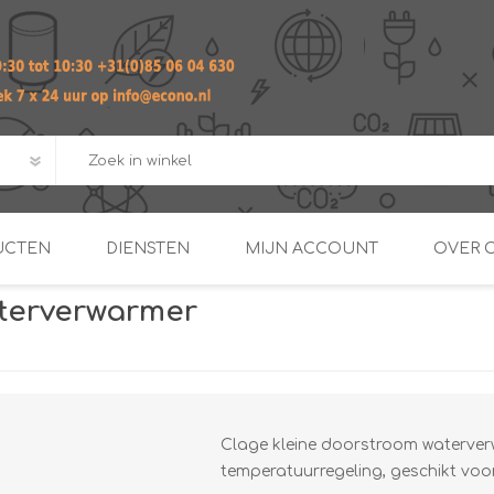
UCTEN
DIENSTEN
MIJN ACCOUNT
OVER 
aterverwarmer
ADVIES EN ONTWERP PAKKET
Praktij
van afgero
BUIS EN
DOORSTROOMVERWARME
ENERGIEMANAGER
KOPPELINGEN
SECOND OPINION
Clage kleine doorstroom waterver
temperatuurregeling, geschikt voo