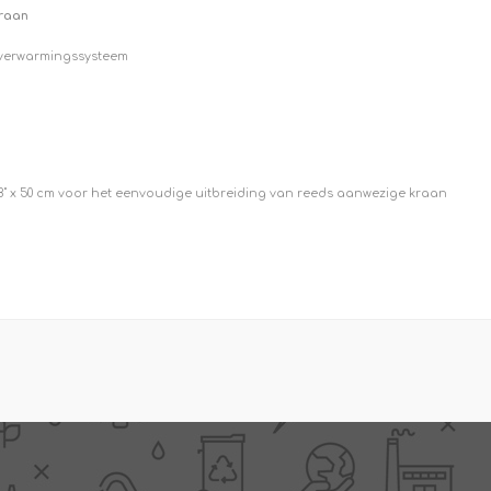
kraan
f verwarmingssysteem
3/8" x 50 cm voor het eenvoudige uitbreiding van reeds aanwezige kraan