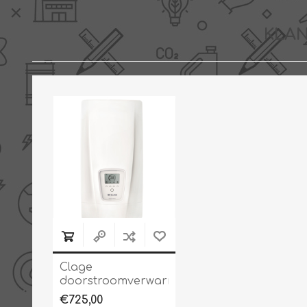
KLAN
Clage
doorstroomverwarmer
DEX NEXT
€725,00