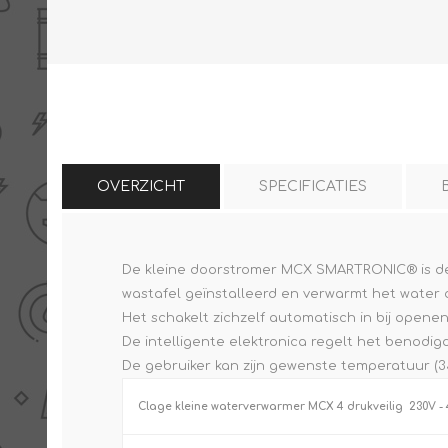
THERMISCHE /
ELECTRO MATERIAA
INFRAROOD PANELEN
OVERZICHT
SPECIFICATIES
De kleine doorstromer MCX SMARTRONIC® is de 
Diverse electro
wastafel geïnstalleerd en verwarmt het water di
Ceramic+
Verwarmingslint
Het schakelt zichzelf automatisch in bij openen
Climastar
Kasten, automaten etc
De intelligente elektronica regelt het benod
Sun+
LED lampen
De gebruiker kan zijn gewenste temperatuur (35 
Schakelen
Clage kleine waterverwarmer MCX 4 drukveilig 230V - 
Eltako