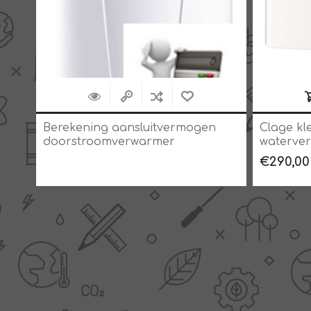
een
Berekening aansluitvermogen
Clage kl
doorstroomverwarmer
waterve
€290,00