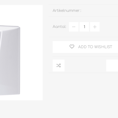
Artikelnummer::
Aantal:
Clage
Tabel inch-mm
CV
doorstroomverwarmers
Bronzen fittingen
ADD TO WISHLIST
Industrie
Collectorkoppelingen
doorstroomverwarmers
Messing fittingen
Voorrangsschakelaars
Messing
AEG
knelkoppelingen
Bosch
Pomp koppelingen
Stiebel Eltron
Soldeer koppelingen
WIJAS
Solar buis
Solar koppelingen
Solar fittingen
Bekijk alles