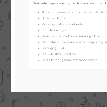
Drukbestendige uitvoering, geschikt voor standaard 
Kleine doorstroomverwarmer met een effectie
Electronisch gestuurd
Met veiligheidstemperatuurbegrenzer
Doorstroomregelaar
Onderhoudsvriendelijk verwarmingselement,
Met T-stuk 3/8" en flexibele verbindingsslang 
Beveiliging: IP 24
H x B x D: 13,2 x 18,5 x 8 cm.
Geschikt voor gebruik met zonneboilers