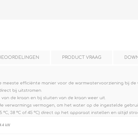
L
BEREKENINGEN
WAT WAARVOOR
BEOORDELINGEN
PRODUCT VRAAG
DOWN
meeste efficiënte manier voor de warmwatervoorziening bij de 
rect bij uitstromen.
 van de kraan en bij sluiten van de kraan weer uit.
.
igde verwarmings vermogen, om het water op de ingestelde gebru
°C, 38 °C of 45 °C) direct op het apparaat instellen en altijd s
4.4 kW