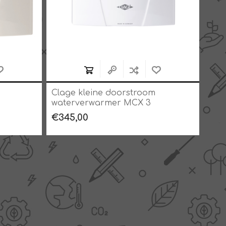
Clage kleine doorstroom
Cla
waterverwarmer MCX 3
wat
€345,00
€35