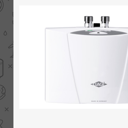
PV boilers
Selectie boilers
Collectoren
Boiler groepen
Zonneboilersetjes
Appendages
Collector montage
Schema's
Checklijst - kleine
zonneboiler
Checklijst - zonneboiler
Checklijst - grote
zonneboiler
Wetenswaardigheden
Zonneboiler offerte