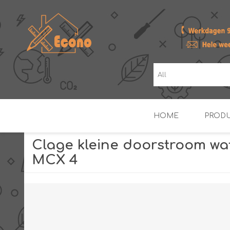
HOME
PROD
Clage kleine doorstroom w
MCX 4
ZONNE- & PV-BOILERS
BOILERS