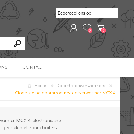
0
0
REGISTREREN
AANMELDEN
ONS
CONTACT
Home
Doorstroomverwarmers
kvoorbeelden
TNO Precisie
Clage kleine doorstroom waterverwarmer MCX 4
nde projecten
onderzoeks doorstromer
RS
METEN & REGELEN
ONDERDELEN
Slim zonnestroom
inzetten voor warm water
in bedrijven
warmer MCX 4, elektronische
r gebruik met zonneboilers.