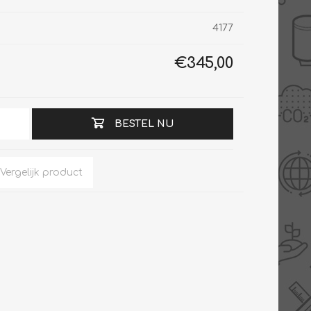
4177
€345,00
Slimme Meterkast
Tabel inch-mm
Zonnewarmte
Bron onderdelen
CV water
Expansievaten
BESTEL NU
Thermostaten
Gereedschap
TA controllers
Inlaatcombinatie
Internet energiemeter
Kleppen
Oplossingen
Kranen
Sensoren
Luchtverwarmers -
luchtreinigers
Tapwater
Mengers
Vermogen regelaars
Montage
Bekijk alles