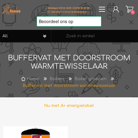
0
REGISTREREN
BUFFERVAT MET DOORSTROOM
AANMELDEN
WARMTEWISSELAAR
VERLANGLIJST
0
Home
Boilers
Boiler groepen
Buffervat met doorstroom warmtewisselaar
Nu met A+ energielabel