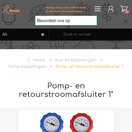
0
REGISTREREN
AANMELDEN
Home
Buis en koppelingen
VERLANGLIJST
0
Pomp koppelingen
Pomp- en retourstroomafsluiter 1"
Pomp- en
retourstroomafsluiter 1"