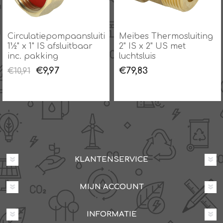
g
Circulatiepompaansluiting
Meibes Thermosluiting
1½" x 1" IS afsluitbaar
2" IS x 2" US met
inc. pakking
luchtsluis
€9,97
€79,83
€10,91
KLANTENSERVICE
MIJN ACCOUNT
INFORMATIE