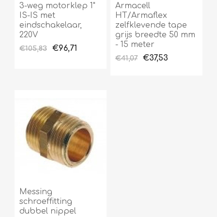
3-weg motorklep 1"
Armacell
IS-IS met
HT/Armaflex
eindschakelaar,
zelfklevende tape
220V
grijs breedte 50 mm
- 15 meter
€96,71
€105,83
€37,53
€41,07
Messing
schroeffitting
dubbel nippel