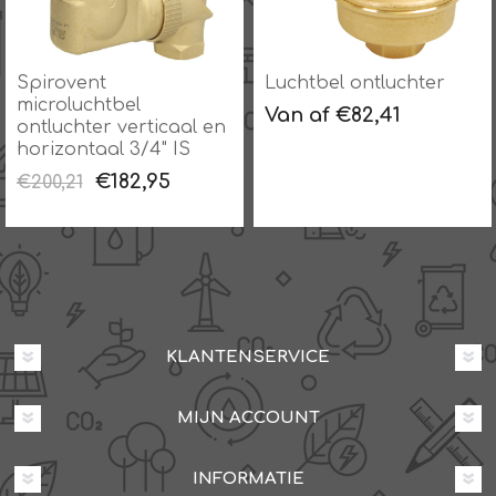
Spirovent
Luchtbel ontluchter
microluchtbel
Van af €82,41
ontluchter verticaal en
horizontaal 3/4" IS
€182,95
€200,21
KLANTENSERVICE
MIJN ACCOUNT
INFORMATIE