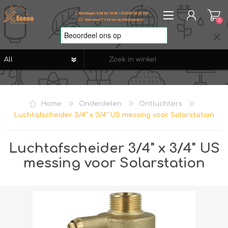
0
REGISTREREN
AANMELDEN
Home
Onderdelen
Ontluchters
VERLANGLIJST
0
Luchtafscheider 3/4" x 3/4" US messing voor Solarstation
Luchtafscheider 3/4" x 3/4" US
messing voor Solarstation