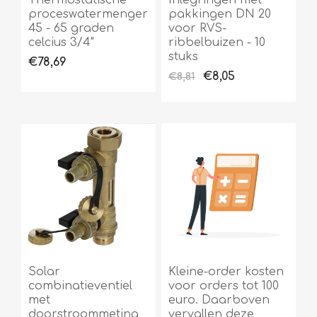
Thermostatische
Inlegringen met
proceswatermenger
pakkingen DN 20
45 - 65 graden
voor RVS-
celcius 3/4"
ribbelbuizen - 10
stuks
€78,69
€8,05
€8,81
Solar
Kleine-order kosten
combinatieventiel
voor orders tot 100
met
euro. Daarboven
doorstroommeting
vervallen deze