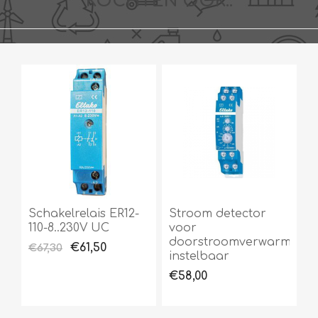
KOCHTEN OOK..
Schakelrelais ER12-
Stroom detector
110-8..230V UC
voor
doorstroomverwarmers
€61,50
€67,30
instelbaar
€58,00