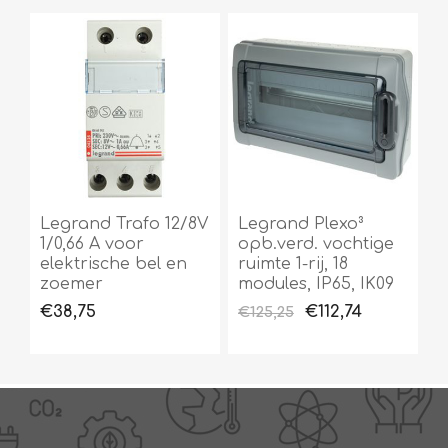
Legrand Trafo 12/8V
Legrand Plexo³
1/0,66 A voor
opb.verd. vochtige
elektrische bel en
ruimte 1-rij, 18
zoemer
modules, IP65, IK09
€38,75
€112,74
€125,25