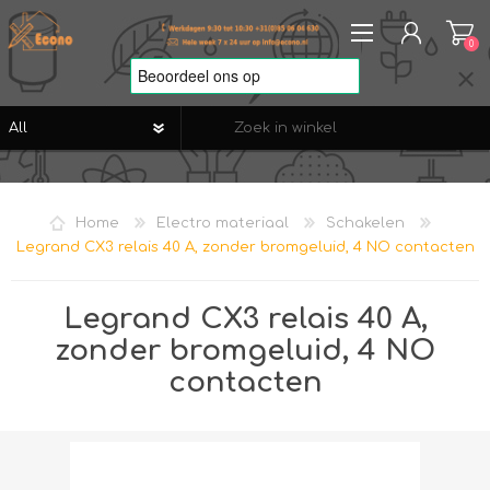
0
REGISTREREN
AANMELDEN
Home
Electro materiaal
Schakelen
VERLANGLIJST
0
Legrand CX3 relais 40 A, zonder bromgeluid, 4 NO contacten
Legrand CX3 relais 40 A,
zonder bromgeluid, 4 NO
contacten