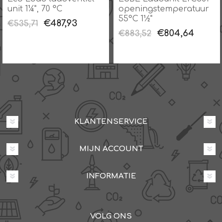
unit 1¼", 70 °C
openingstemperatuur
55°C 1½"
€487,93
€535,71
€804,64
€883,52
KLANTENSERVICE
MIJN ACCOUNT
INFORMATIE
VOLG ONS