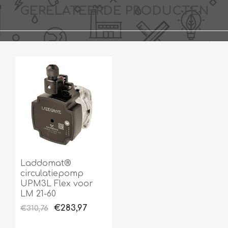
GERELATEERDE PRODUCTEN
Laddomat®
circulatiepomp
UPM3L Flex voor
LM 21-60
€283,97
€310,76