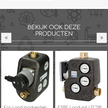
BEKIJK OOK DEZE
PRODUCTEN
Eco Load laadventiel-
ESBE Laadunit LTC381