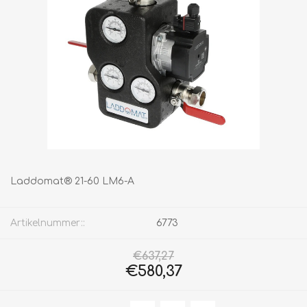
Laddomat® 21-60 LM6-A
Artikelnummer::
6773
€637,27
€580,37