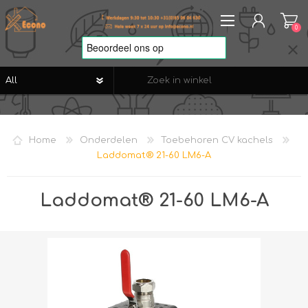
0
REGISTREREN
AANMELDEN
Home
Onderdelen
Toebehoren CV kachels
VERLANGLIJST
0
Laddomat® 21-60 LM6-A
Laddomat® 21-60 LM6-A