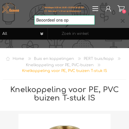
0
REGISTREREN
AANMELDEN
Home
Buis en koppelingen
PERT buis/kopp
VERLANGLIJST
0
Knelkoppeling voor PE, PVC-buizen
Knelkoppeling voor PE, PVC buizen T-stuk IS
Knelkoppeling voor PE, PVC
buizen T-stuk IS