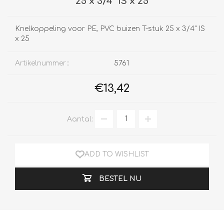
25 x 3/4" IS x 25
Knelkoppeling voor PE, PVC buizen T-stuk 25 x 3/4" IS
x 25
Artikelnummer::
5761
€13,42
Aantal:
ADD TO WISHLIST
BESTEL NU