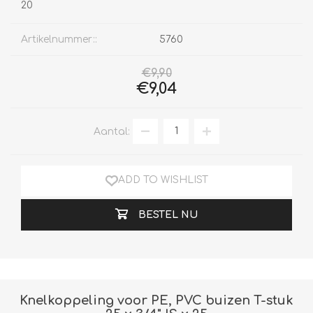
20
Artikelnummer::
5760
€9,90
€9,04
Aantal:
ADD TO WISHLIST
BESTEL NU
Knelkoppeling voor PE, PVC buizen T-stuk