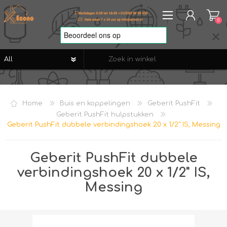
0
REGISTREREN
AANMELDEN
Home
Buis en koppelingen
Geberit PushFit
VERLANGLIJST
0
Geberit PushFit hulpstukken
Geberit PushFit dubbele verbindingshoek 20 x 1/2" IS, Messing
Geberit PushFit dubbele
verbindingshoek 20 x 1/2" IS,
Messing