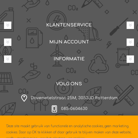
KLANTENSERVICE
MIJN ACCOUNT
INFORMATIE
VOLG ONS
Dovenetelstraat 25M, 3053JD Rotterdam
085-0604630
'Deze site maakt gebruik van functionele en analytische cookies, geen marketing
Copyright © 2026 Econo. Alle rechten voorbehouden.
cookies. Door op OK te klikken of door gebruik te blijven maken van deze website,