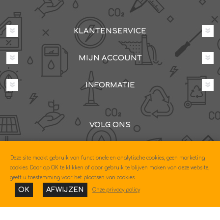
KLANTENSERVICE
MIJN ACCOUNT
INFORMATIE
VOLG ONS
Dovenetelstraat 25M, 3053JD Rotterdam
'Deze site maakt gebruik van functionele en analytische cookies, geen marketing
085-0604630
cookies. Door op OK te klikken of door gebruik te blijven maken van deze website,
geeft u toestemming voor het plaatsen van cookies.
OK
AFWIJZEN
Onze privacy policy
Copyright © 2026 Econo. Alle rechten voorbehouden.
Powered by
nopCommerce