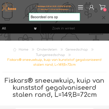
0
REGISTREREN
AANMELDEN
Home
Onderdelen
Gereedschap
VERLANGLIJST
0
Tuingereedschap
Fiskars® sneeuwkuip, kuip van kunststof gegalvaniseerd
stalen rand, L=149,B=72cm
Fiskars® sneeuwkuip, kuip van
kunststof gegalvaniseerd
stalen rand, L=149,B=72cm