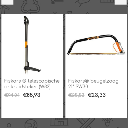
Fiskars ® telescopische
Fiskars® beugelzaag
onkruidsteker (W82)
21" SW30
€85,93
€23,33
€94,04
€25,53