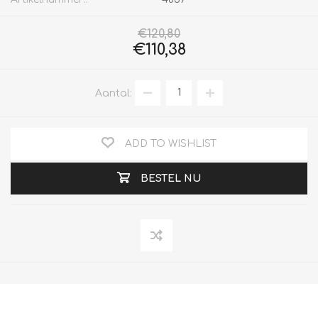
€120,80
€110,38
Aantal:
ADD TO WISHLIST
BESTEL NU