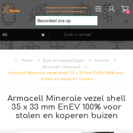
0
REGISTREREN
AANMELDEN
Home
Buis en koppelingen
Isolatie
VERLANGLIJST
0
Armacell steenwol
Armacell Minerale vezel shell 35 x 33 mm EnEV 100% voor
stalen en koperen buizen
Armacell Minerale vezel shell
35 x 33 mm EnEV 100% voor
stalen en koperen buizen