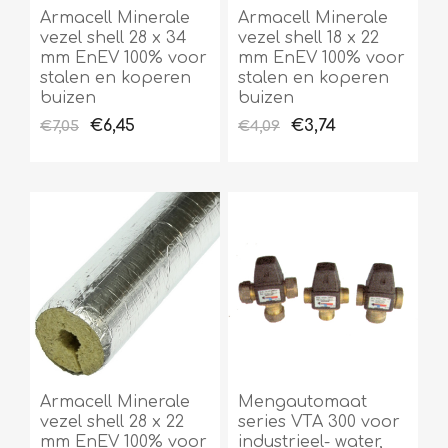
Armacell Minerale
Armacell Minerale
vezel shell 28 x 34
vezel shell 18 x 22
mm EnEV 100% voor
mm EnEV 100% voor
stalen en koperen
stalen en koperen
buizen
buizen
€6,45
€3,74
€7,05
€4,09
Armacell Minerale
Mengautomaat
vezel shell 28 x 22
series VTA 300 voor
mm EnEV 100% voor
industrieel- water,