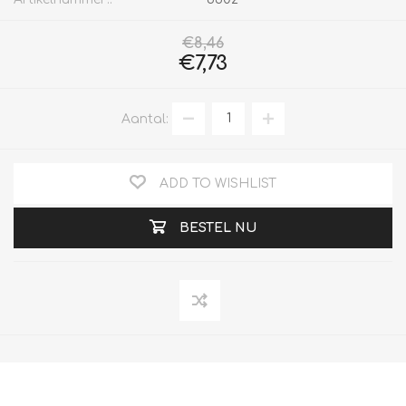
€8,46
€7,73
Aantal:
ADD TO WISHLIST
BESTEL NU