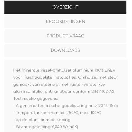
OVERZICHT
BEOORDELINGEN
PRODUCT VRAAG
DOWNLOADS
Het minerale vezel-omhulsel aluminium 100% EnEV
voor huishoudelijke installaties. Omhulsel met sleuf
gemaakt van steenwol met raster-versterkte
aluminiumfolie, onbrandbaar conform DIN 4102-A2.
Technische gegevens:
- Algemene technische goedkeuring nr.: Z-23.14-1575
- Temperatuurbereik max. 250°C, max. 100°C
op de aluminium bekleding
- Warmtegeleiding: 0,040 W/(m*K)