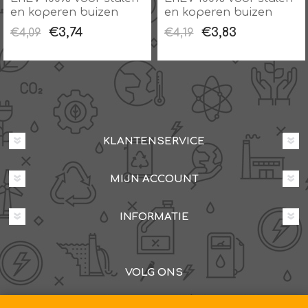
en koperen buizen
en koperen buizen
€3,74
€3,83
€4,09
€4,19
KLANTENSERVICE
MIJN ACCOUNT
INFORMATIE
VOLG ONS
Dovenetelstraat 25M, 3053JD Rotterdam