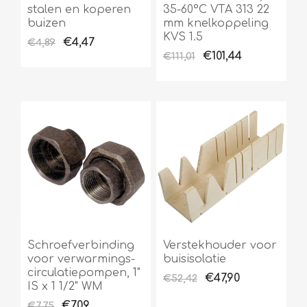
stalen en koperen
35-60°C VTA 313 22
buizen
mm knelkoppeling
KVS 1.5
€4,47
€4,89
€101,44
€111,01
Schroefverbinding
Verstekhouder voor
voor verwarmings-
buisisolatie
circulatiepompen, 1"
€47,90
€52,42
IS x 1 1/2" WM
€7,09
€7,75