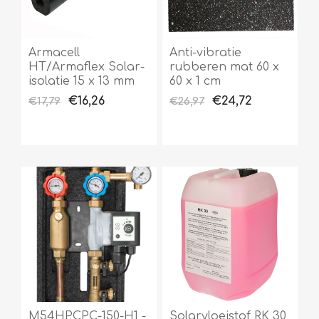
Armacell
Anti-vibratie
HT/Armaflex Solar-
rubberen mat 60 x
isolatie 15 x 13 mm
60 x 1 cm
€16,26
€24,72
€17,79
€26,97
M54HPCPC-150-H1 -
Solarvloeistof RK 30