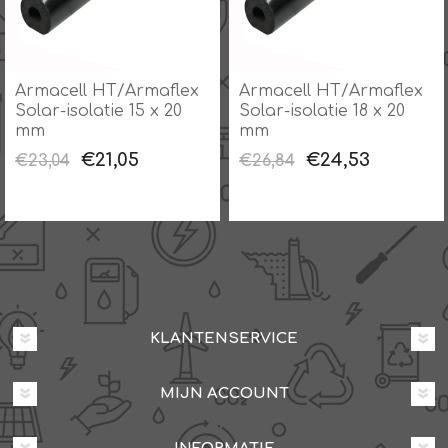
Armacell HT/Armaflex
Armacell HT/Armaflex
Solar-isolatie 15 x 20
Solar-isolatie 18 x 20
mm
mm
€21,05
€24,53
€23,04
€26,84
KLANTENSERVICE
MIJN ACCOUNT