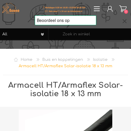
0
REGISTREREN
AANMELDEN
Home
Buis en koppelingen
Isolatie
VERLANGLIJST
0
Armacell HT/Armaflex Solar-isolatie 18 x 13 mm
Armacell HT/Armaflex Solar-
isolatie 18 x 13 mm