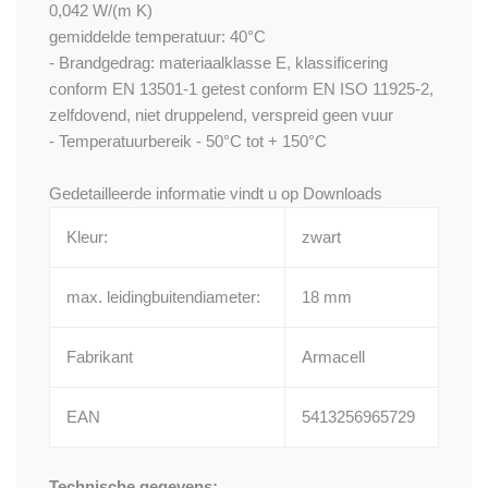
0,042 W/(m K)
gemiddelde temperatuur: 40°C
- Brandgedrag: materiaalklasse E, klassificering
conform EN 13501-1 getest conform EN ISO 11925-2,
zelfdovend, niet druppelend, verspreid geen vuur
- Temperatuurbereik - 50°C tot + 150°C
Gedetailleerde informatie vindt u op
Downloads
Kleur:
zwart
max. leidingbuitendiameter:
18 mm
Fabrikant
Armacell
EAN
5413256965729
Technische gegevens: