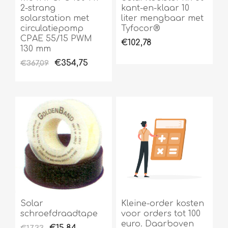
2-strang
kant-en-klaar 10
solarstation met
liter mengbaar met
circulatiepomp
Tyfocor®
CPAE 55/15 PWM
€102,78
130 mm
€354,75
€367,09
Solar
Kleine-order kosten
schroefdraadtape
voor orders tot 100
euro. Daarboven