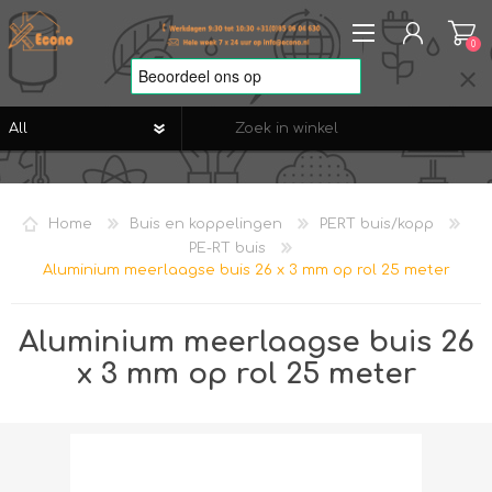
0
REGISTREREN
AANMELDEN
Home
Buis en koppelingen
PERT buis/kopp
VERLANGLIJST
0
PE-RT buis
Aluminium meerlaagse buis 26 x 3 mm op rol 25 meter
Aluminium meerlaagse buis 26
x 3 mm op rol 25 meter