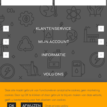
KLANTENSERVICE
MIJN ACCOUNT
INFORMATIE
VOLG ONS
Dovenetelstraat 25M, 3053JD Rotterdam
'Deze site maakt gebruik van functionele en analytische cookies, geen marketing
085-0604630
cookies. Door op OK te klikken of door gebruik te blijven maken van deze website,
geeft u toestemming voor het plaatsen van cookies.
OK
AFWIJZEN
Onze privacy policy