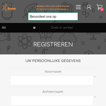
0
REGISTREREN
REGISTREREN
AANMELDEN
VERLANGLIJST
0
UW PERSOONLIJKE GEGEVENS
Voornaam:
*
Achternaam:
*