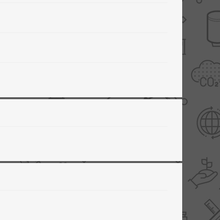
Slimme Meterkast
Tabel inch-mm
Zonnewarmte
Bron onderdelen
CV water
Expansievaten
Thermostaten
Gereedschap
TA controllers
Inlaatcombinatie
Internet energiemeter
Kleppen
Oplossingen
Kranen
Sensoren
Luchtverwarmers -
luchtreinigers
Tapwater
Mengers
Vermogen regelaars
Montage
Bekijk alles