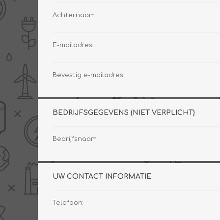
Achternaam:
E-mailadres:
PV boilers
Selectie boilers
Collectoren
Boiler groepen
Bevestig e-mailadres:
Zonneboilersetjes
Appendages
Collector montage
Schema's
BEDRIJFSGEGEVENS (NIET VERPLICHT)
Checklijst - kleine
zonneboiler
Bedrijfsnaam:
Checklijst - zonneboiler
Checklijst - grote
zonneboiler
UW CONTACT INFORMATIE
Wetenswaardigheden
Zonneboiler offerte
Telefoon: