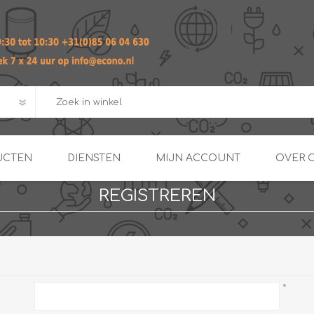
UCTEN
DIENSTEN
MIJN ACCOUNT
OVER 
REGISTREREN
ADVIES EN ONTWERP PAKKET
Praktij
van afgero
BUIS EN
DOORSTROOMVERWARME
ENERGIEMANAGER
KOPPELINGEN
SECOND OPINION
*