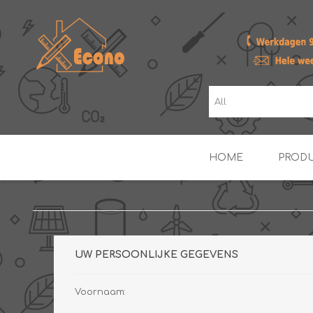
HOME
PROD
ZONNE- & PV-BOILERS
BOILERS
UW PERSOONLIJKE GEGEVENS
Voornaam: