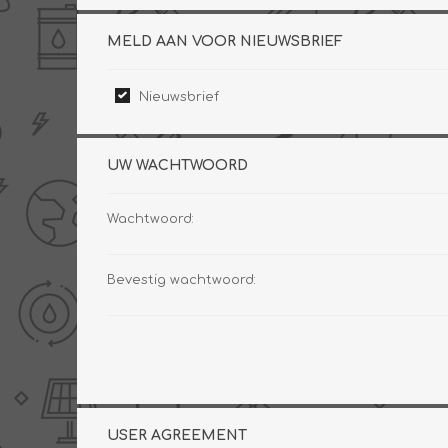
THERMISCHE /
ELECTRO MATERIAA
MELD AAN VOOR NIEUWSBRIEF
INFRAROOD PANELEN
Nieuwsbrief
UW WACHTWOORD
Wachtwoord:
Diverse electro
Bevestig wachtwoord:
Ceramic+
Verwarmingslint
Climastar
Kasten, automaten etc
Sun+
LED lampen
Schakelen
Eltako
USER AGREEMENT