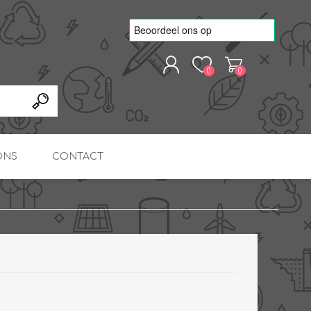
0
0
REGISTREREN
AANMELDEN
ONS
CONTACT
kvoorbeelden
TNO Precisie
nde projecten
onderzoeks doorstromer
RS
METEN & REGELEN
ONDERDELEN
Slim zonnestroom
inzetten voor warm water
in bedrijven