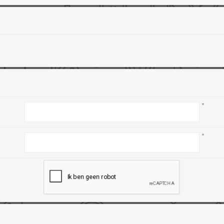
L
BEREKENINGEN
WAT WAARVOOR
*
*
.