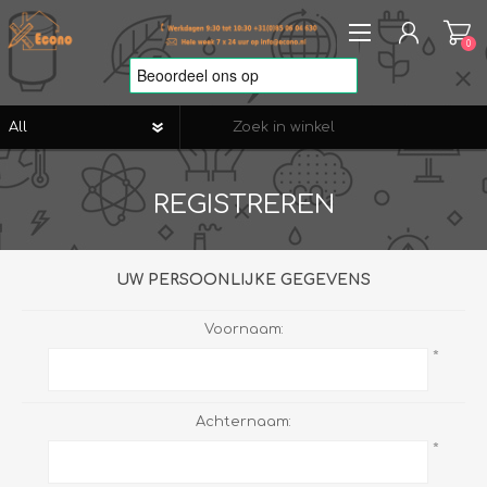
0
REGISTREREN
REGISTREREN
AANMELDEN
VERLANGLIJST
0
UW PERSOONLIJKE GEGEVENS
Voornaam:
*
Achternaam:
*