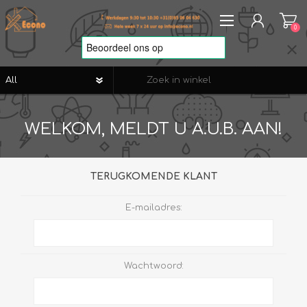
0
REGISTREREN
WELKOM, MELDT U A.U.B. AAN!
AANMELDEN
VERLANGLIJST
0
TERUGKOMENDE KLANT
E-mailadres:
Wachtwoord: